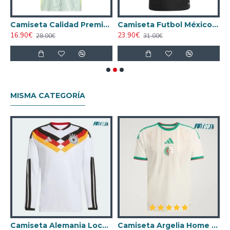
 Calidad AAA México Primera Equipación 2024
Camiseta Calidad Premium México Away 2024
Camiseta Futbol México Third 2025 Versión Jugador
16.90€
23.90€
1
28.00€
31.00€
MISMA CATEGORÍA
nco Mujer
Camiseta Alemania Local Mundial 2026 ML Blanco
Camiseta Argelia Home 2026