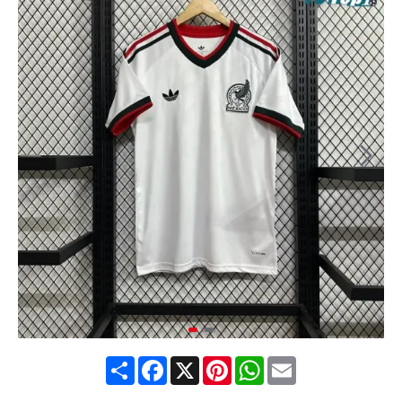
Share
Facebook
X
Pinterest
WhatsApp
Email