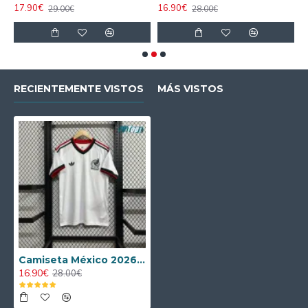
17.90€
16.90€
2
29.00€
28.00€
RECIENTEMENTE VISTOS
MÁS VISTOS
Camiseta México 2026 Blanco
16.90€
28.00€