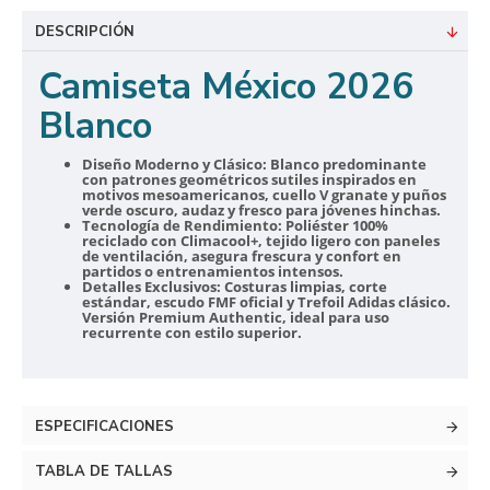
DESCRIPCIÓN
Camiseta México 2026
Blanco
Diseño Moderno y Clásico:
Blanco predominante
con patrones geométricos sutiles inspirados en
motivos mesoamericanos, cuello V granate y puños
verde oscuro, audaz y fresco para jóvenes hinchas.
Tecnología de Rendimiento:
Poliéster 100%
reciclado con Climacool+, tejido ligero con paneles
de ventilación, asegura frescura y confort en
partidos o entrenamientos intensos.
Detalles Exclusivos:
Costuras limpias, corte
estándar, escudo FMF oficial y Trefoil Adidas clásico.
Versión Premium Authentic, ideal para uso
recurrente con estilo superior.
ESPECIFICACIONES
TABLA DE TALLAS