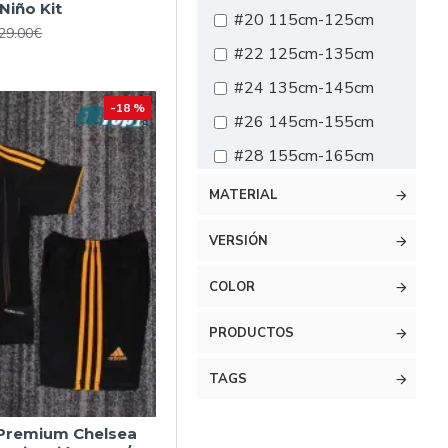
 Niño Kit
#20 115cm-125cm
29.00€
#22 125cm-135cm
#24 135cm-145cm
-18 %
#26 145cm-155cm
#28 155cm-165cm
MATERIAL
VERSIÓN
COLOR
PRODUCTOS
TAGS
 Premium Chelsea