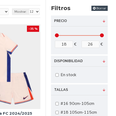
l Chelsea
es una
Filtros
Borrar
se.
Mostrar:
. Con materiales de
PRECIO
máximo.
-35 %
eta no es solo una
 orgullo por el Chelsea
€
€
DISPONIBILIDAD
En stock
TALLAS
#16 90cm-105cm
#18 105cm-115cm
a FC 2024/2025