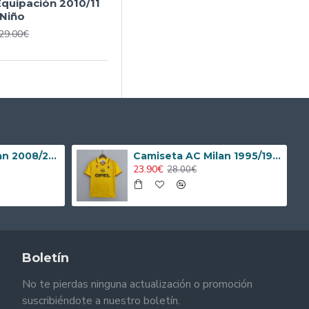
Equipación 2010/11
 Niño
29.00€
Camiseta AC Milan 2008/2009 Local Retro Niño Kit
Camiseta AC Milan 1995/1996 Alternativo Retro
23.90€
28.00€
Boletín
No te pierdas ninguna actualización o promoción
suscribiéndote a nuestro boletín.