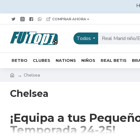
H
COMPRAR AHORA
Todos
RETRO
CLUBES
NATIONS
NIÑOS
REAL BETIS
BRA
Chelsea
Chelsea
¡Equipa a tus Pequeños
Temporada 24-25!