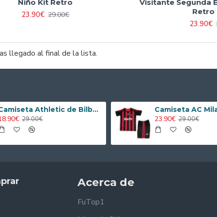
Niño Kit Retro
Visitante Segunda 
Retro
23.90€
29.00€
23.90€
s llegado al final de la lista.
Camiseta Athletic de Bilbao 2024/2025 Alternativo Niño Kit
18.90€
23.90€
29.00€
29.00€
prar
Acerca de
FuTop1