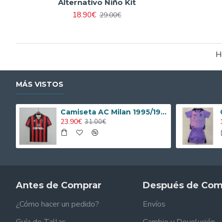
Alternativo Niño Kit
18.90€
29.00€
Ha
MÁS VISTOS
Camiseta AC Milan 1995/1996 Local Retro
23.90€
31.00€
Antes de Comprar
Después de Com
¿Cómo hacer un pedido?
Envíos