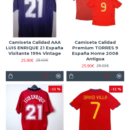
futbolística de la selección. ¡Descubre nuestra selección y
lleva la historia de la Selección Española contigo!
Igualmente, puedes elegir
camiseta futbol niños
para
sus niños que se peronaliza con el nombre y número de
las leyendas.
Camiseta Calidad AAA
Camiseta Calidad
LUIS ENRIQUE 21 España
Premium TORRES 9
Visitante 1994 Vintage
España Home 2008
Antigua
25.90€
29.00€
25.90€
29.00€
-11 %
-11 %