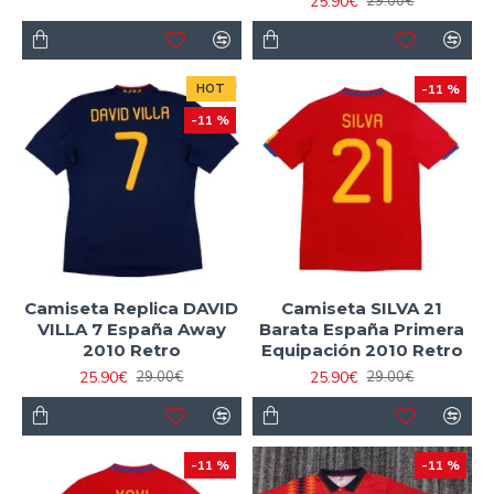
25.90€
29.00€
HOT
-11 %
-11 %
Camiseta Replica DAVID
Camiseta SILVA 21
VILLA 7 España Away
Barata España Primera
2010 Retro
Equipación 2010 Retro
25.90€
25.90€
29.00€
29.00€
-11 %
-11 %