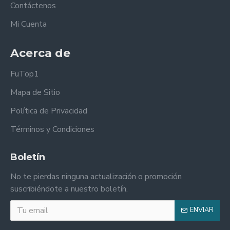
Contáctenos
Mi Cuenta
Acerca de
FuTop1
Mapa de Sitio
Política de Privacidad
Términos y Condiciones
Boletín
No te pierdas ninguna actualización o promoción
suscribiéndote a nuestro boletín.
ENVIAR