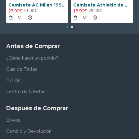
Camiseta AC Milan 1995/1996 Local Retro
Camiseta Athletic de Bilbao 2024/2025 Alternativo Niño Kit
23.90€
18.90€
31.00€
29.00€
Antes de Comprar
¿Cómo hacer un pedido?
Guía de Tallas
F.A.Qs
Centro de Ofertas
Después de Comprar
Envíos
Cambio y Devolución