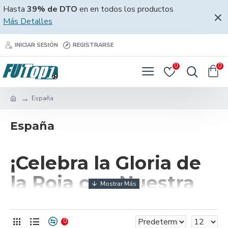
Hasta
39% de DTO
en en todos los productos
Más Detalles
INICIAR SESIÓN
REGISTRARSE
0
0
España
España
¡Celebra la Gloria de
la Roja con Nuestra
Camiseta España
Retro!
0