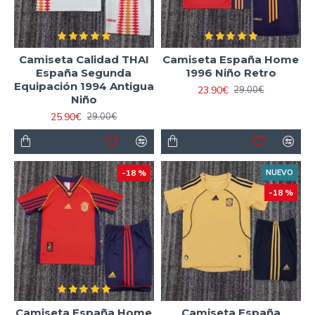
Camiseta Calidad THAI
Camiseta España Home
España Segunda
1996 Niño Retro
Equipación 1994 Antigua
23.90€
29.00€
Niño
25.90€
29.00€
-18 %
NUEVO
-18 %
Camiseta España Home
Camiseta España