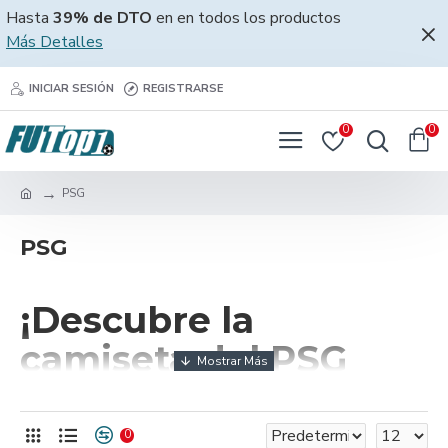
Hasta
39% de DTO
en en todos los productos
Más Detalles
INICIAR SESIÓN
REGISTRARSE
0
0
PSG
PSG
¡Descubre la
camiseta del PSG
2025 para niños!
0