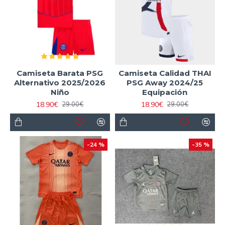
En nuestra tienda, también contamos con
tallas adultas
y
camisetas retro de futbol
en stock, perfectas para
que toda la familia vista los colores del PSG. ¡Equipa a tus
pequeños futbolistas con esta camiseta y vive la emoción
del fútbol juntos!
Camiseta Barata PSG
Camiseta Calidad THAI
Alternativo 2025/2026
PSG Away 2024/25
Niño
Equipación
18.90€
18.90€
29.00€
29.00€
-24 %
-35 %