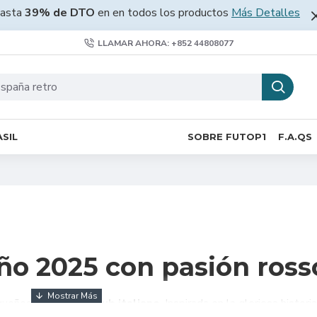
asta
39% de DTO
en en todos los productos
Más Detalles
LLAMAR AHORA: +852 44808077
SIL
SOBRE FUTOP1
F.A.QS
ño 2025 con pasión ross
queños hinchas del
club italiano
. Inspirada en la gloriosa histori