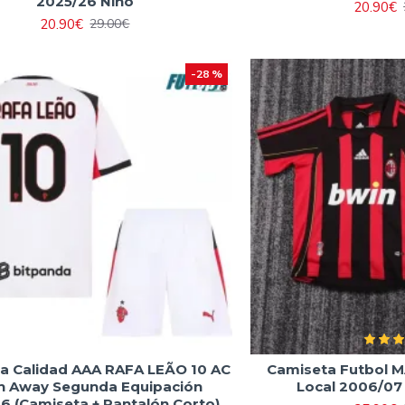
2025/26 Niño
20.90€
20.90€
29.00€
-28 %
a Calidad AAA RAFA LEÃO 10 AC
Camiseta Futbol M
n Away Segunda Equipación
Local 2006/07
6 (Camiseta + Pantalón Corto)