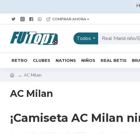
H
COMPRAR AHORA
Todos
RETRO
CLUBES
NATIONS
NIÑOS
REAL BETIS
BRA
AC Milan
AC Milan
¡Camiseta AC Milan ni
La
camiseta AC Milan niño 2025
es perfecta para los pe