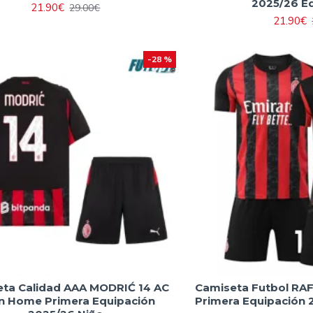
2025/26 E
21.90€
29.00€
21.90€
-28 %
ta Calidad AAA MODRIĆ 14 AC
Camiseta Futbol RAF
an Home Primera Equipación
Primera Equipación 