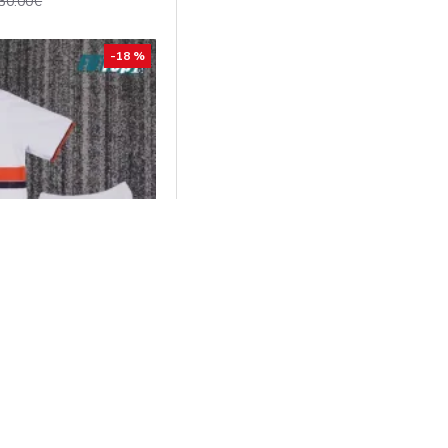
30.00€
-18 %
Away 1993/94 Niño
ro
29.00€