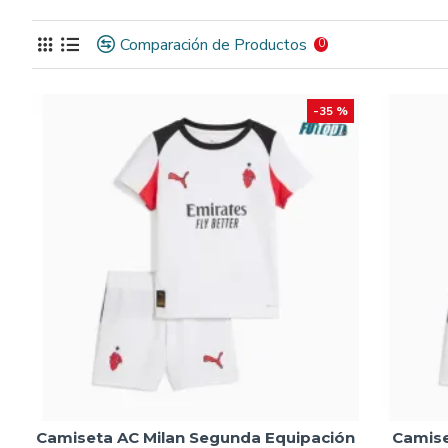
camiseta barata réplica
celebra a leyendas como
Paolo 
Marco Van Basten
, artífice de las
Copas de Europa
de 19
Comparación de Productos
0
imbatible en los 80 y 90.
Hecha con materiales ligeros y transpirables, estas
camise
-35 %
gradas. Los icónicos colores rojo y negro destacan en esta e
para los jóvenes fans de
San Siro
.
Además, tenemos
camisetas para adultos
en stock, lista
como la Champions de 1994, con estas
camisetas retro 
Camiseta AC Milan Segunda Equipación
Camise