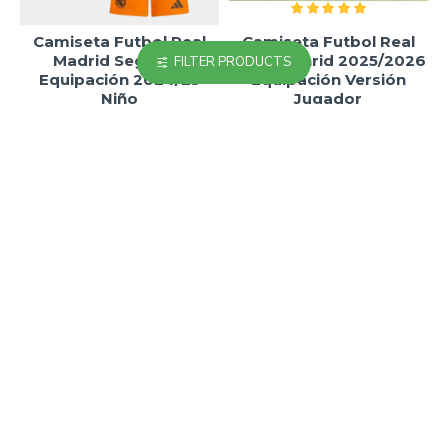
Camiseta Futbol Real
Camiseta Futbol Real
Madrid Segunda
Madrid Thrid 2025/2026
FILTER PRODUCTS
Equipación 2024/25
Equipación Versión
Niño
Jugador
18.90€
25.90€
29.00€
33.00€
-28 %
-28 %
Camiseta Futbol
Camiseta Futbol VINI JR.
RODRYGO 11 Real
7 Real Madrid Home
Madrid Away 2025/26
2025/26 Niño