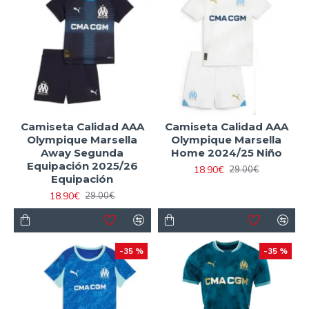
camisetas baratas 2025
son mejores opciones
asequibles y de calidad para vivir el espíritu del fútbol
francés. ¡Celebra el legado del Marsella con esta
equipación réplica
única para los más pequeños!
Camiseta Calidad AAA
Camiseta Calidad AAA
Olympique Marsella
Olympique Marsella
Away Segunda
Home 2024/25 Niño
Equipación 2025/26
18.90€
29.00€
Equipación
18.90€
29.00€
-35 %
-35 %