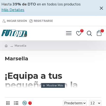
Hasta
39% de DTO
en en todos los productos
Más Detalles
INICIAR SESIÓN
REGISTRARSE
0
0
Marsella
Marsella
¡Equipa a tus
pequeños con la
camiseta niño
Marsella para la
0