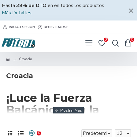
Hasta
39% de DTO
en en todos los productos
Más Detalles
INICIAR SESIÓN
REGISTRARSE
0
0
Croacia
Croacia
¡Luce la Fuerza
Balcánica con la
Camiseta Croacia de
2025!
0