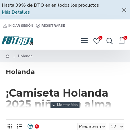
Hasta
39% de DTO
en en todos los productos
Más Detalles
INICIAR SESIÓN
REGISTRARSE
0
0
Holanda
Holanda
¡Camiseta Holanda
2025 niño con alma
naranja!
0