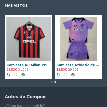
fútbol holandés al corazón de los peques.
MÁS VISTOS
Camiseta AC Milan 1995/1996 Local Retro
Camiseta Athletic de Bilbao 2024/2025 Alternativo Niño Kit
23.90€
18.90€
31.00€
29.00€
Antes de Comprar
¿Cómo hacer un pedido?