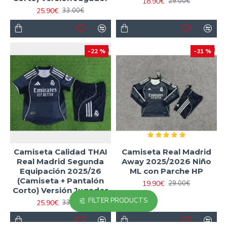
18.90€
29.00€
25.90€
33.00€
-22 %
-31 %
Camiseta Calidad THAI
Camiseta Real Madrid
Real Madrid Segunda
Away 2025/2026 Niño
Equipación 2025/26
ML con Parche HP
(Camiseta + Pantalón
19.90€
29.00€
Corto) Versión Jugador
FILTER PRODUCTS
25.90€
33.00€