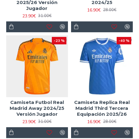
2025/26 Versión
2024/25
Jugador
16.90€
28.00€
23.90€
31.00€
-23 %
-40 %
Camiseta Futbol Real
Camiseta Replica Real
Madrid Away 2024/25
Madrid Third Tercera
Versión Jugador
Equipación 2025/26
23.90€
16.90€
31.00€
28.00€