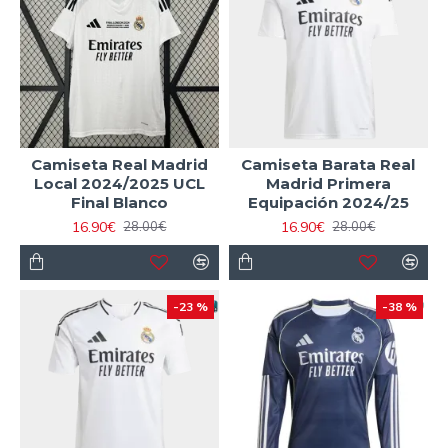
fútbol
que encarnan la grandeza del Real Madrid y te
permiten lucir el orgullo merengue con estilo, disponibles
ahora a un precio que hará latir tu corazón blanco.
Camiseta Real Madrid
Camiseta Barata Real
Local 2024/2025 UCL
Madrid Primera
Final Blanco
Equipación 2024/25
16.90€
16.90€
28.00€
28.00€
-23 %
-38 %