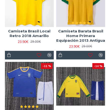
equipaciones niños
en stock, listos para que toda la
familia celebre la historia de Brasil. Equípate con las
camisetas futbol réplicas
y lleva el ritmo del futbol
brasileño contigo.
Camiseta Brasil Local
Camiseta Barata Brasil
Retro 2018 Amarillo
Home Primera
Equipación 2013 Antigua
23.90€
29.00€
23.90€
29.00€
-11 %
-14 %