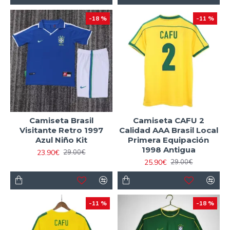
-18 %
-11 %
Camiseta Brasil
Camiseta CAFU 2
Visitante Retro 1997
Calidad AAA Brasil Local
Azul Niño Kit
Primera Equipación
1998 Antigua
23.90€
29.00€
25.90€
29.00€
-11 %
-18 %