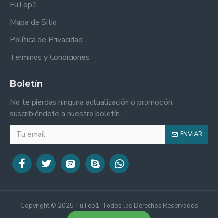
FuTop1
Mapa de Sitio
Política de Privacidad
Términos y Condiciones
Boletín
No te pierdas ninguna actualización o promoción
suscribiéndote a nuestro boletín.
ENVIAR
Copyright © 2025, FuTop1, Todos los Derechos Reservados