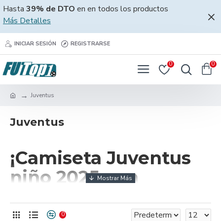
Hasta
39% de DTO
en en todos los productos
Más Detalles
INICIAR SESIÓN
REGISTRARSE
0
0
Juventus
Juventus
¡Camiseta Juventus
niño 2025 con
espíritu bianconero!
0