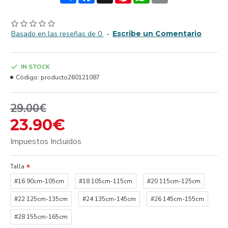
Basado en las reseñas de 0.
-
Escribe un Comentario
IN STOCK
Código:
producto260121087
29.00€
23.90€
Impuestos Incluidos
Talla
#16 90cm-105cm
#18 105cm-115cm
#20 115cm-125cm
#22 125cm-135cm
#24 135cm-145cm
#26 145cm-155cm
#28 155cm-165cm