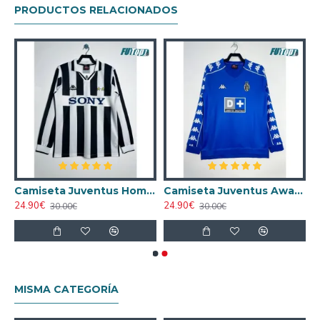
PRODUCTOS RELACIONADOS
ntus Home 1997/98 Retro ML
Camiseta Juventus Home 1995/97 Retro ML
Camiseta Juventus Away 1999/00 Retro ML
24.90€
24.90€
30.00€
30.00€
MISMA CATEGORÍA