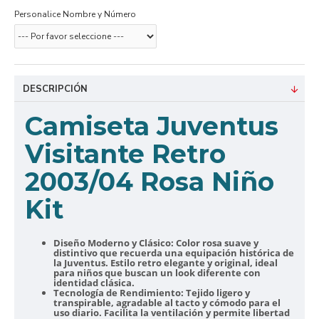
Personalice Nombre y Número
DESCRIPCIÓN
Camiseta Juventus
Visitante Retro
2003/04 Rosa Niño
Kit
Diseño Moderno y Clásico:
Color rosa suave y
distintivo que recuerda una equipación histórica de
la Juventus. Estilo retro elegante y original, ideal
para niños que buscan un look diferente con
identidad clásica.
Tecnología de Rendimiento:
Tejido ligero y
transpirable, agradable al tacto y cómodo para el
uso diario. Facilita la ventilación y permite libertad