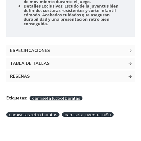
de movimiento durante el juego.
Detalles Exclusivos:
Escudo de la Juventus bien
definido, costuras resistentes y corte infantil
cómodo. Acabados cuidados que aseguran
durabilidad y una presentación retro bien
conseguida.
ESPECIFICACIONES
TABLA DE TALLAS
RESEÑAS
Etiquetas:
camiseta futbol baratas
camisetas retro baratas
camiseta juventus niño