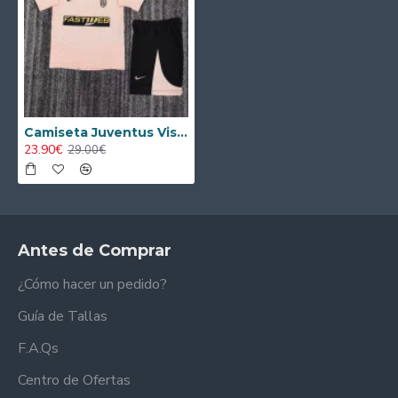
Camiseta Juventus Visitante Retro 2003/04 Rosa Niño Kit
23.90€
29.00€
Antes de Comprar
¿Cómo hacer un pedido?
Guía de Tallas
F.A.Qs
Centro de Ofertas