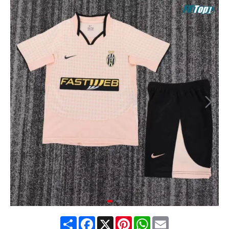
Share
Facebook
X
Pinterest
WhatsApp
Email