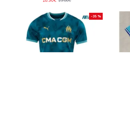
18.90€
29.00€
-35 %
Camiseta Calidad Premium Olympique
Cami
Marsella Away 2024/25 Niño
Marsell
18.90€
29.00€