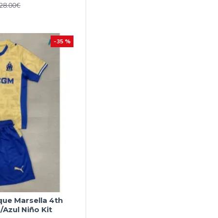
28.00€
-35 %
ue Marsella 4th
Azul Niño Kit