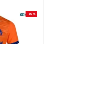
-35 %
lympique Marsella
2024/25 Niño
29.00€