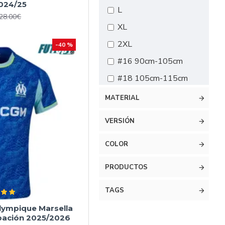
024/25
L
28.00€
XL
2XL
-40 %
#16 90cm-105cm
#18 105cm-115cm
#20 115cm-125cm
MATERIAL
#22 125cm-135cm
VERSIÓN
#24 135cm-145cm
COLOR
#26 145cm-155cm
#28 155cm-165cm
PRODUCTOS
TAGS
lympique Marsella
ipación 2025/2026