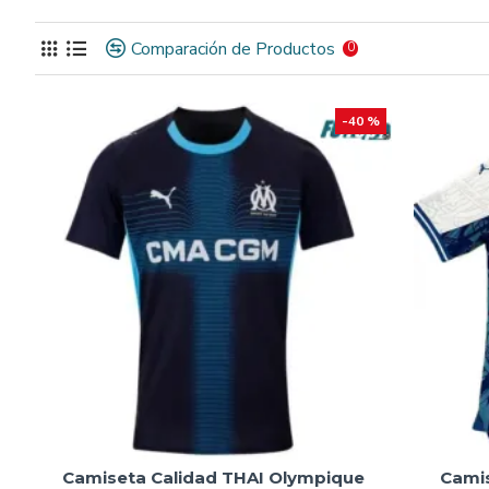
Olympique de Marsella
, el club más apasionado de Franc
Comparación de Productos
0
Leyendas como
Jean-Pierre Papin
,
Didier Drogba
y
Ziné
Champions League de 1993, el único título europeo de un cl
-40 %
El diseño de esta
camiseta réplica
resalta con su blanco y
Marsella
, combinando un estilo moderno con detalles que 
Hazte con tu
equipación Marsella barata 2025
, una pie
ideal para gritar "Allez l’OM" desde las gradas o cualquier l
Camiseta Calidad THAI Olympique
Cami