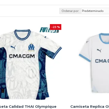
ia, presenta su
equipación Marsella 2025
para los hinchas del
Ordenar por:
dine Zidane
(en sus inicios) han marcado la historia del equipo, 
ub francés hasta la fecha.
-23 %
 azul celeste, colores que evocan la tradición mediterránea y la
rinden homenaje a su legado.
za que no solo te viste, sino que te sumerge en la vibrante cultur
ugar, a un precio que no querrás dejar pasar.
seta Calidad THAI Olympique
Camiseta Replica O