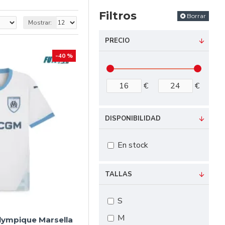
 Vélodrome.
Filtros
Borrar
Mostrar:
con hitos como la
PRECIO
-40 %
 intensidad de
€
€
a futbolística del OM,
DISPONIBILIDAD
En stock
TALLAS
S
M
lympique Marsella