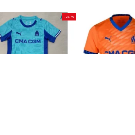
-24 %
seta de Portero Olympique
Camiseta Barata O
a 2025/2026 Turquesa Niño Kit
Alternativo 
21.90€
18.90€
29.00€