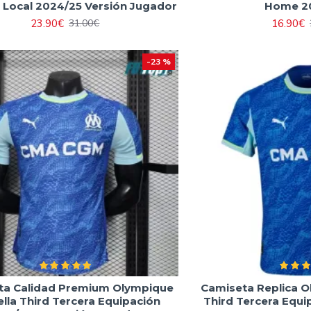
a Local 2024/25 Versión Jugador
Home 2
23.90€
16.90€
31.00€
-23 %
ta Calidad Premium Olympique
Camiseta Replica O
lla Third Tercera Equipación
Third Tercera Equ