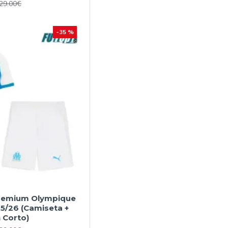
29.00€
-35 %
Premium Olympique
25/26 (Camiseta +
 Corto)