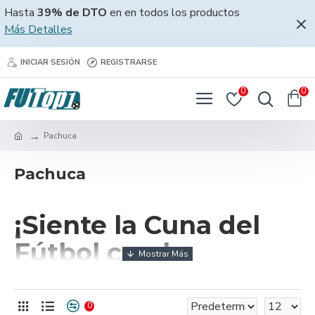
Hasta
39% de DTO
en en todos los productos
Más Detalles
INICIAR SESIÓN
REGISTRARSE
0
0
Pachuca
Pachuca
¡Siente la Cuna del
Fútbol con la
Camiseta Pachuca
2025!
0