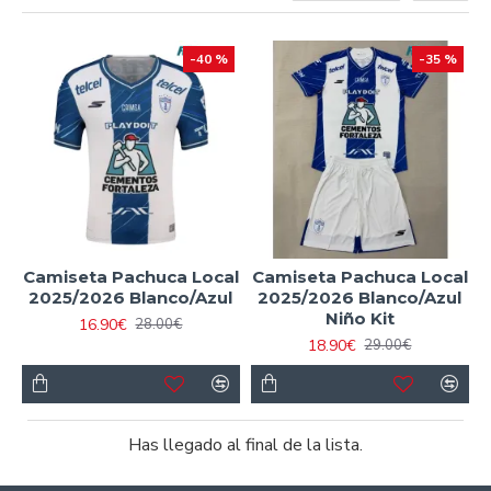
Pachuca
, conocido como la cuna del
futbol mexicano
,
-40 %
-35 %
presenta su
camiseta futbol 2025
para los hinchas
tuzos más leales.
Leyendas como
Miguel Calero
,
Christian Giménez
y
Hirving "Chucky" Lozano
han brillado con el club, con
triunfos memorables como las
Ligas MX
de 1999, 2001,
2003, 2006, 2007 y 2016, además de la Copa
Sudamericana de 2006, un hito en el fútbol mexicano.
Camiseta Pachuca Local
Camiseta Pachuca Local
El diseño de esta
camiseta réplica
destaca por sus
2025/2026 Blanco/Azul
2025/2026 Blanco/Azul
franjas blancas y azules, un símbolo de tradición e
Niño Kit
16.90€
28.00€
innovación, con un estilo moderno que refleja la esencia de
18.90€
29.00€
los Tuzos, ofreciendo calidad y confort para los amantes
del futbol.
No pierdas la oportunidad de tener tus
Has llegado al final de la lista.
camisetas baratas 2025
, una
Pachuca equipación
que
te conecta con la rica historia de Pachuca y te permite lucir