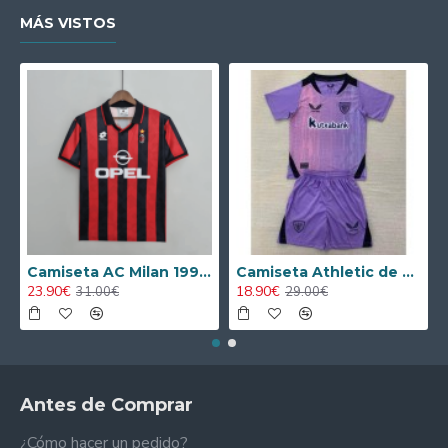
el orgullo tuzo con pasión, disponible ahora a un precio
MÁS VISTOS
que hará latir tu corazón por el fútbol.
Camiseta AC Milan 1995/1996 Local Retro
Camiseta Athletic de Bilbao 2024/2025 Alternativo Niño Kit
23.90€
18.90€
31.00€
29.00€
Antes de Comprar
¿Cómo hacer un pedido?