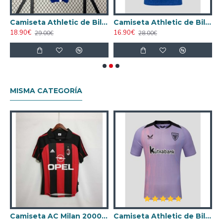
 de Bilbao 2024/2025 Local Niño Kit
Camiseta Athletic de Bilbao 2024/2025 Visitante Niño Kit
Camiseta Athletic de Bilbao 2024/2025 Visitante
18.90€
16.90€
2
29.00€
28.00€
MISMA CATEGORÍA
ta AC Milan 1998/1999 Local Retro
Camiseta AC Milan 2000/2001 Local Retro
Camiseta Athletic de Bilbao 2024/2025 Alternativo