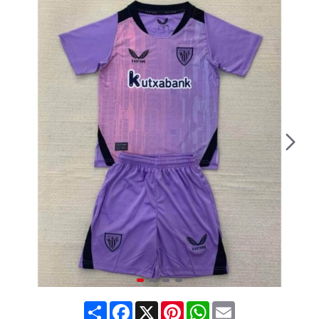
Share
Facebook
X
Pinterest
WhatsApp
Email