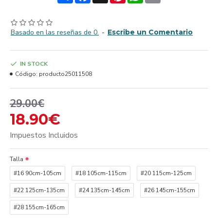
Basado en las reseñas de 0.
-
Escribe un Comentario
IN STOCK
Código:
producto25011508
29.00€
18.90€
Impuestos Incluidos
Talla
#16 90cm-105cm
#18 105cm-115cm
#20 115cm-125cm
#22 125cm-135cm
#24 135cm-145cm
#26 145cm-155cm
#28 155cm-165cm