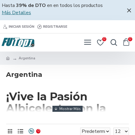
Hasta
39% de DTO
en en todos los productos
Más Detalles
INICIAR SESIÓN
REGISTRARSE
0
0
Argentina
Argentina
¡Vive la Pasión
Albiceleste con la
Camiseta Argentina
2025!
0