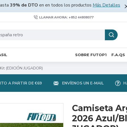
asta
39% de DTO
en en todos los productos
Más Detalles
LLAMAR AHORA: +852 44808077
SIL
SOBRE FUTOP1
F.A.QS
 Kit (EDICIÓN JUGADOR)
TO A PARTIR DE €69
ENVÍENOS UN E-MAIL
H
Camiseta Ar
2026 Azul/B