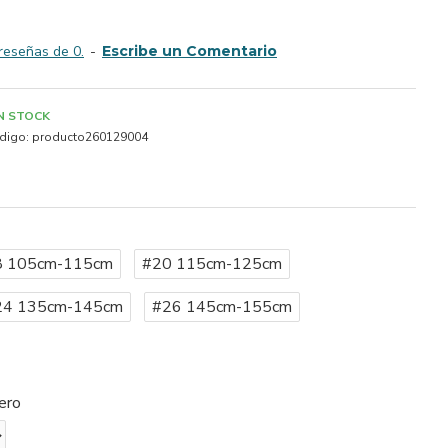
reseñas de 0.
-
Escribe un Comentario
IN STOCK
digo:
producto260129004
8 105cm-115cm
#20 115cm-125cm
24 135cm-145cm
#26 145cm-155cm
ero