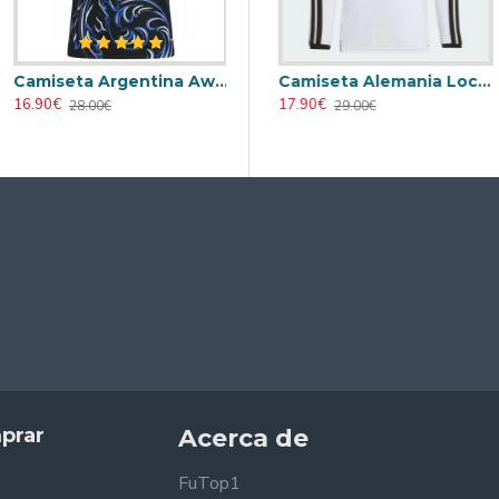
Camiseta Argentina Away Mundial 2026
 Alemania 2026 Azul
Camiseta Alemania Local Mundial 2026 Blanco Mujer
Camiseta Alemania Local Mundial 2026 ML Blanco
16.90€
16.90€
17.90€
28.00€
28.00€
29.00€
prar
Acerca de
FuTop1