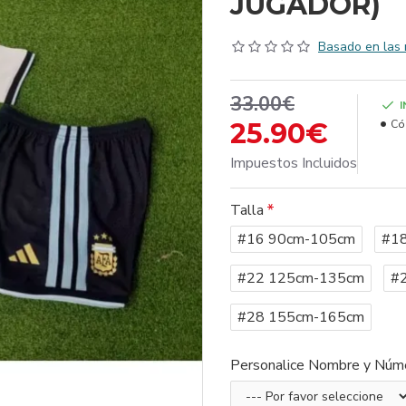
JUGADOR)
Basado en las 
33.00€
25.90€
Có
Impuestos Incluidos
Talla
#16 90cm-105cm
#1
#22 125cm-135cm
#
#28 155cm-165cm
Personalice Nombre y Núm