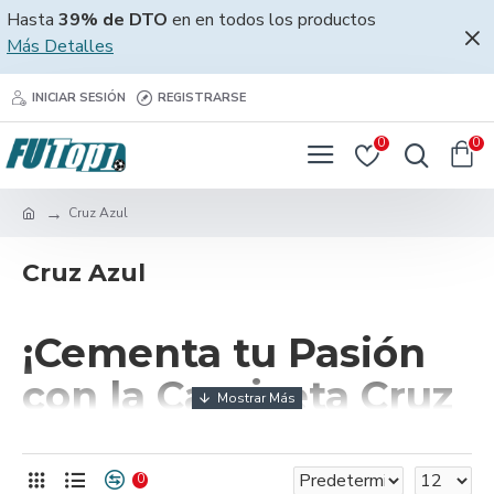
Hasta
39% de DTO
en en todos los productos
Más Detalles
INICIAR SESIÓN
REGISTRARSE
0
0
Cruz Azul
Cruz Azul
¡Cementa tu Pasión
con la Camiseta Cruz
Azul 2025!
0