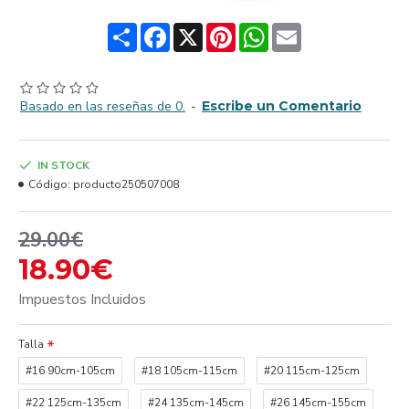
Share
Facebook
X
Pinterest
WhatsApp
Email
Basado en las reseñas de 0.
-
Escribe un Comentario
IN STOCK
Código:
producto250507008
29.00€
18.90€
Impuestos Incluidos
Talla
#16 90cm-105cm
#18 105cm-115cm
#20 115cm-125cm
#22 125cm-135cm
#24 135cm-145cm
#26 145cm-155cm