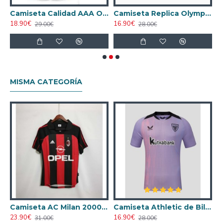
ue Marsella Away 2024/25
Camiseta Calidad AAA Olympique Marsella Home 2024/25 Niño
Camiseta Replica Olympique Marsella Third 2024/25
18.90€
16.90€
1
29.00€
28.00€
MISMA CATEGORÍA
ta AC Milan 1998/1999 Local Retro
Camiseta AC Milan 2000/2001 Local Retro
Camiseta Athletic de Bilbao 2024/2025 Alternativo
23.90€
16.90€
1
31.00€
28.00€