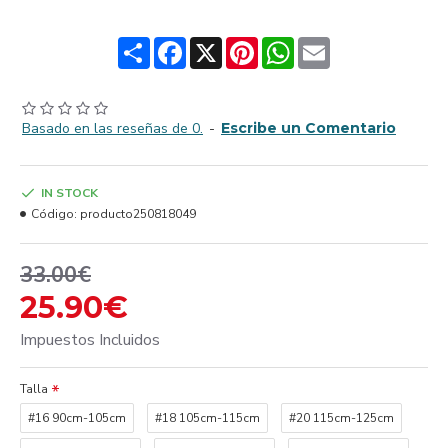
Share
Facebook
X
Pinterest
WhatsApp
Email
Basado en las reseñas de 0.
-
Escribe un Comentario
IN STOCK
Código:
producto250818049
33.00€
25.90€
Impuestos Incluidos
Talla
#16 90cm-105cm
#18 105cm-115cm
#20 115cm-125cm