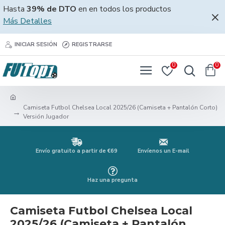
Hasta
39% de DTO
en en todos los productos
Más Detalles
INICIAR SESIÓN
REGISTRARSE
0
0
Camiseta Futbol Chelsea Local 2025/26 (Camiseta + Pantalón Corto)
Versión Jugador
Envío gratuito a partir de €69
Envíenos un E-mail
Haz una pregunta
Camiseta Futbol Chelsea Local
2025/26 (Camiseta + Pantalón