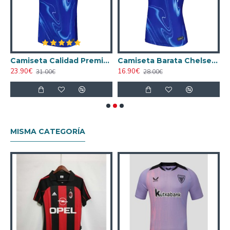
helsea 2024/2025 Local Niño Kit
Camiseta Calidad Premium Chelsea Local 2024/25 Versión Jugador
Camiseta Barata Chelsea Home 2024/25 Mujer
23.90€
16.90€
2
31.00€
28.00€
MISMA CATEGORÍA