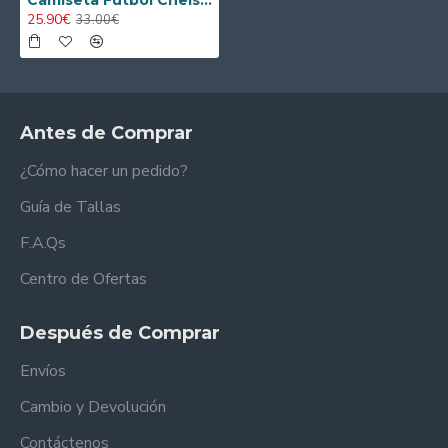
Camiseta Futbol Chelsea Local 2025/26 (Camiseta + Pantalón Corto) Versión Jugador
25.90€
33.00€
Antes de Comprar
¿Cómo hacer un pedido?
Guía de Tallas
F.A.Qs
Centro de Ofertas
Después de Comprar
Envíos
Cambio y Devolución
Contáctenos