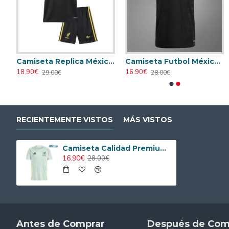
 2025 Versión Jugador
Camiseta Replica México Third 2025 (Camiseta + Pantalón Corto)
Camiseta Futbol México Alternativo 2025
Camiseta Alemania 2026 Azul
Camiseta Alema
18.90€
16.90€
16.90€
16.90€
29.00€
28.00€
28.00€
28.00€
RECIENTEMENTE VISTOS
MÁS VISTOS
Camiseta Calidad Premium México Away 2024
16.90€
28.00€
Antes de Comprar
Después de Com