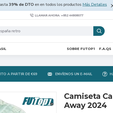
asta
39% de DTO
en en todos los productos
Más Detalles
LLAMAR AHORA: +852 44808077
SIL
SOBRE FUTOP1
F.A.QS
TO A PARTIR DE €69
ENVÍENOS UN E-MAIL
H
Camiseta Ca
Away 2024