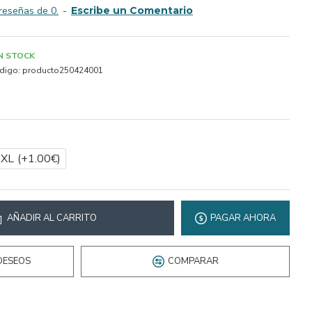
reseñas de 0.
-
Escribe un Comentario
IN STOCK
digo:
producto250424001
2XL
(+1.00€)
AÑADIR AL CARRITO
PAGAR AHORA
DESEOS
COMPARAR