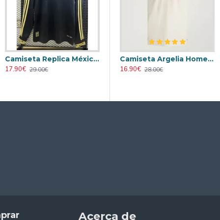
Camiseta Replica México Tercera Equipación 2025 ML
nia Local Mundial 2026 Blanco Mujer
Camiseta Alemania Local Mundial 2026 ML Blanco
Camiseta Argelia Home 2026
17.90€
17.90€
16.90€
29.00€
29.00€
28.00€
prar
Acerca de