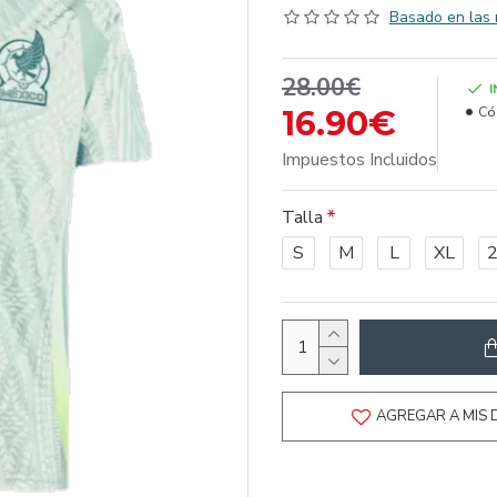
Basado en las 
28.00€
16.90€
Có
Impuestos Incluidos
Talla
S
M
L
XL
AGREGAR A MIS 