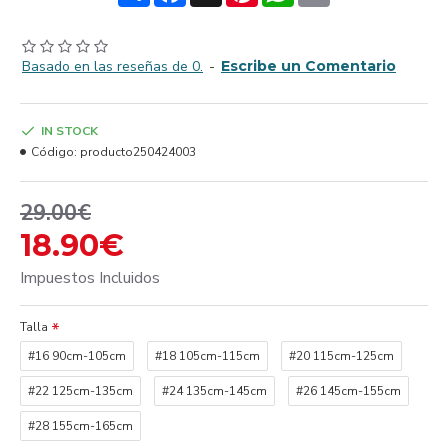
Basado en las reseñas de 0.
-
Escribe un Comentario
IN STOCK
Código:
producto250424003
29.00€
18.90€
Impuestos Incluidos
Talla
#16 90cm-105cm
#18 105cm-115cm
#20 115cm-125cm
#22 125cm-135cm
#24 135cm-145cm
#26 145cm-155cm
#28 155cm-165cm