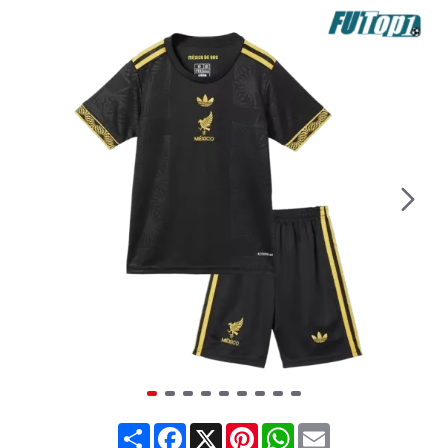
Share
Facebook
X
Pinterest
WhatsApp
Email