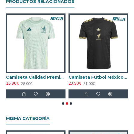
PRODUCTOS RELACIONADOS
 Calidad AAA México Primera Equipación 2024
Camiseta Calidad Premium México Away 2024
Camiseta Futbol México Third 2025 Versión Jugador
16.90€
23.90€
1
28.00€
31.00€
MISMA CATEGORÍA