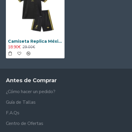
Camiseta Replica México Third 2025 (Camiseta + Pantalón Corto)
18.90€
29.00€
Antes de Comprar
¿Cómo hacer un pedido?
Guía de Tallas
F.A.Qs
Centro de Ofertas