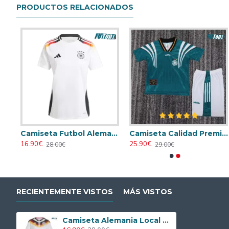
PRODUCTOS RELACIONADOS
alidad THAI Alemania Home 2024
Camiseta Futbol Alemania Local 2024 Mujer
Camiseta Calidad Premium Alemania Away 1996 Retro (Camiseta + Pantalón Corto)
16.90€
25.90€
28.00€
29.00€
RECIENTEMENTE VISTOS
MÁS VISTOS
Camiseta Alemania Local Mundial 2026 Blanco Mujer