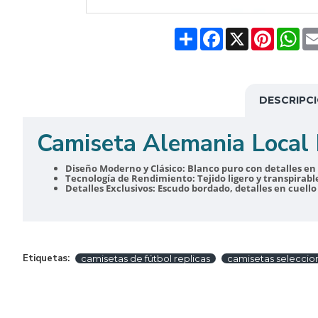
Share
Facebook
X
Pinteres
Wh
DESCRIPC
Camiseta Alemania Local
Diseño Moderno y Clásico:
Blanco puro con detalles en 
Tecnología de Rendimiento:
Tejido ligero y transpirab
Detalles Exclusivos:
Escudo bordado, detalles en cuell
Etiquetas:
camisetas de fútbol replicas
camisetas seleccio