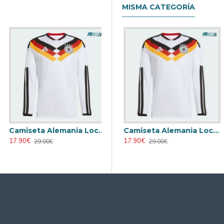
MISMA CATEGORÍA
Camiseta Alemania Local Mundial 2026 ML Blanco
Camiseta Alemania 2026 Azul
Camiseta Alemania Local Mundial 2026 ML Blanco
17.90€
16.90€
17.90€
29.00€
28.00€
29.00€