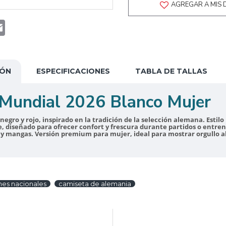
AGREGAR A MIS 
t
atsApp
Email
IÓN
ESPECIFICACIONES
TABLA DE TALLAS
 Mundial 2026 Blanco Mujer
negro y rojo, inspirado en la tradición de la selección alemana. Est
le, diseñado para ofrecer confort y frescura durante partidos o entr
o y mangas. Versión premium para mujer, ideal para mostrar orgullo 
nes nacionales
camiseta de alemania