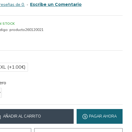
reseñas de 0.
-
Escribe un Comentario
IN STOCK
digo:
producto260120021
2XL
(+1.00€)
ero
AÑADIR AL CARRITO
PAGAR AHORA