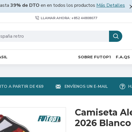
asta
39% de DTO
en en todos los productos
Más Detalles
LLAMAR AHORA: +852 44808077
SIL
SOBRE FUTOP1
F.A.QS
TO A PARTIR DE €69
ENVÍENOS UN E-MAIL
H
Camiseta Al
2026 Blanco