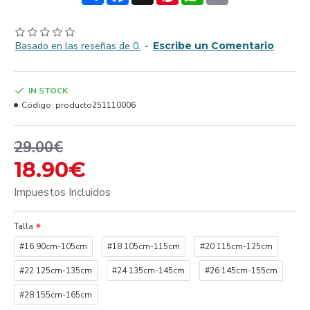
Basado en las reseñas de 0.
-
Escribe un Comentario
IN STOCK
Código:
producto251110006
29.00€
18.90€
Impuestos Incluidos
Talla
#16 90cm-105cm
#18 105cm-115cm
#20 115cm-125cm
#22 125cm-135cm
#24 135cm-145cm
#26 145cm-155cm
#28 155cm-165cm