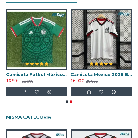
l 2026 Versión Jugador
Camiseta Futbol México Home Mundial 2026
Camiseta México 2026 Blanco
16.90€
16.90€
28.00€
28.00€
MISMA CATEGORÍA