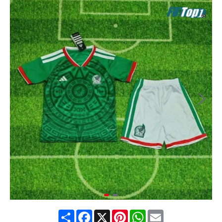
Share
Facebook
X
Pinterest
WhatsApp
Email