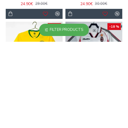
24.90€
24.90€
29.00€
30.00€
-18 %
-18 %
FILTER PRODUCTS
Camiseta Brasil Local
Camiseta Calidad AAA
Retro 2018 Amarillo
AC Milan Visitante
Segunda Equipación
23.90€
29.00€
1997/98 Retro Clasico
Edición Especial Negro
23.90€
29.00€