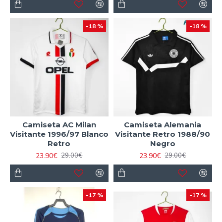
-18 %
-18 %
Camiseta AC Milan
Camiseta Alemania
Visitante 1996/97 Blanco
Visitante Retro 1988/90
Retro
Negro
23.90€
23.90€
29.00€
29.00€
-17 %
-17 %