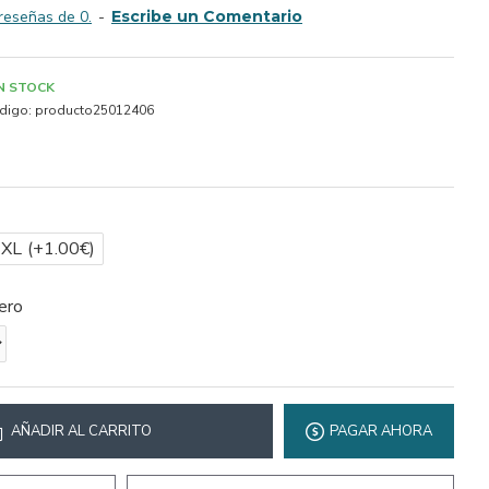
reseñas de 0.
-
Escribe un Comentario
IN STOCK
digo:
producto25012406
2XL
(+1.00€)
ero
AÑADIR AL CARRITO
PAGAR AHORA