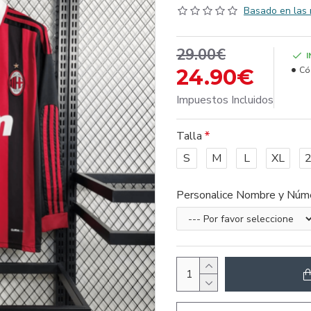
Basado en las 
29.00€
24.90€
Có
Impuestos Incluidos
Talla
S
M
L
XL
Personalice Nombre y Núm