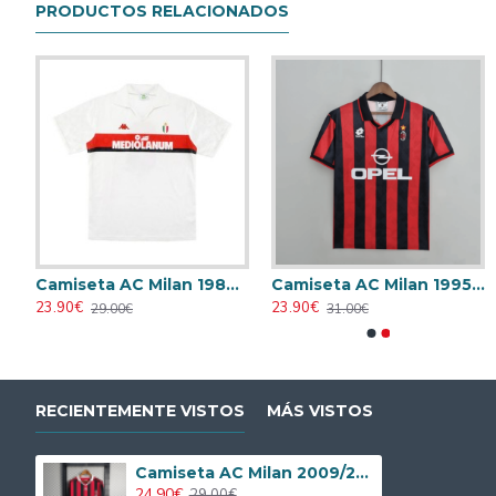
PRODUCTOS RELACIONADOS
006/2007 Local Retro
Camiseta AC Milan 1988/1989 Visitante Retro
Camiseta AC Milan 1995/1996 Local Retro
23.90€
23.90€
29.00€
31.00€
RECIENTEMENTE VISTOS
MÁS VISTOS
Camiseta AC Milan 2009/2010 Local Retro ML
24.90€
29.00€