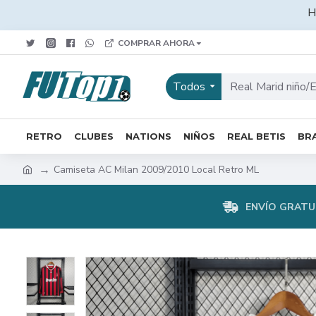
H
COMPRAR AHORA
Todos
RETRO
CLUBES
NATIONS
NIÑOS
REAL BETIS
BRA
Camiseta AC Milan 2009/2010 Local Retro ML
ENVÍO GRATUI