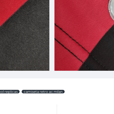
ol replicas
camiseta retro ac milan