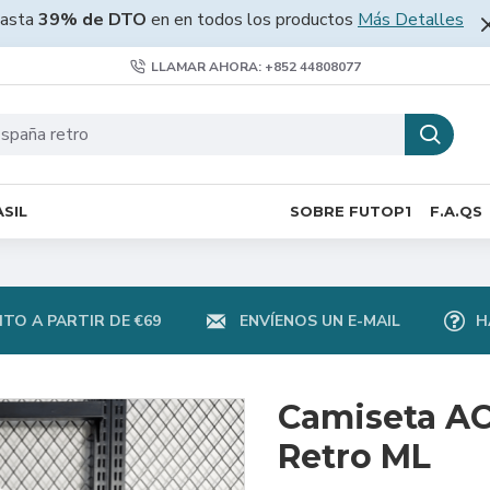
asta
39% de DTO
en en todos los productos
Más Detalles
LLAMAR AHORA: +852 44808077
SIL
SOBRE FUTOP1
F.A.QS
TO A PARTIR DE €69
ENVÍENOS UN E-MAIL
H
Camiseta AC
Retro ML