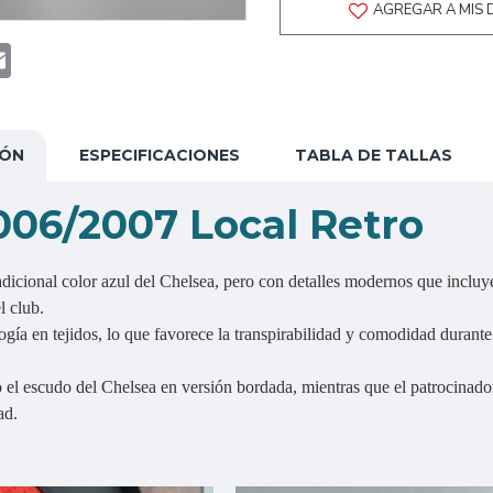
AGREGAR A MIS 
t
atsApp
Email
IÓN
ESPECIFICACIONES
TABLA DE TALLAS
006/2007 Local Retro
adicional color azul del Chelsea, pero con detalles modernos que incluye
l club.
logía en tejidos, lo que favorece la transpirabilidad y comodidad duran
 el escudo del Chelsea en versión bordada, mientras que el patrocinad
ad.