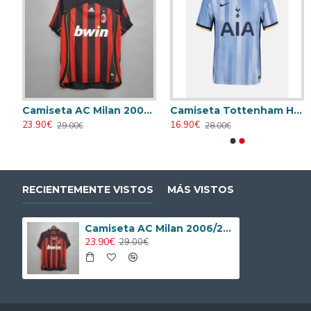
ersario Edición 2019 Retro
Camiseta AC Milan 2006/2007 Local Retro
Camiseta Tottenham Hotspur 2024/2025 Visitante
23.90€
16.90€
29.00€
28.00€
RECIENTEMENTE VISTOS
MÁS VISTOS
Camiseta AC Milan 2006/2007 Local Retro
23.90€
29.00€