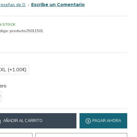
reseñas de 0.
-
Escribe un Comentario
IN STOCK
digo:
producto25011501
2XL
(+1.00€)
ero
AÑADIR AL CARRITO
PAGAR AHORA