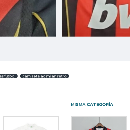
as futbol
camiseta ac milan retro
MISMA CATEGORÍA