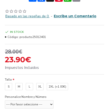
Basado en las reseñas de 0.
-
Escribe un Comentario
IN STOCK
Código:
producto25012401
28.00€
23.90€
Impuestos Incluidos
Talla
S
M
L
XL
2XL
(+1.00€)
Personalice Nombre y Número