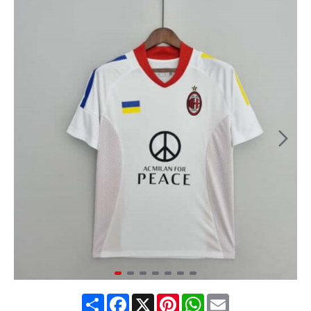
Share
Facebook
X
Pinterest
WhatsApp
Email