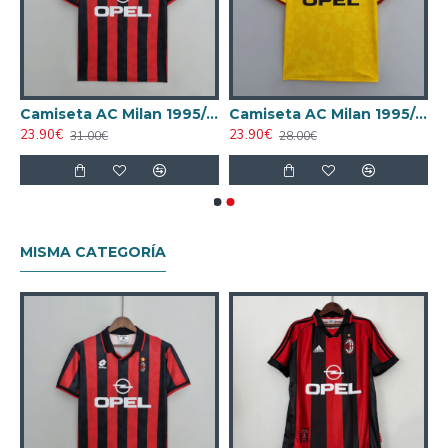
a AC Milan 1988/1989 Visitante Retro
Camiseta AC Milan 1995/1996 Local Retro
Camiseta AC Milan 1995/1996 Alternativo Retro
23.90€
23.90€
31.00€
28.00€
MISMA CATEGORÍA