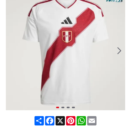
Share
Facebook
X
Pinterest
WhatsApp
Email