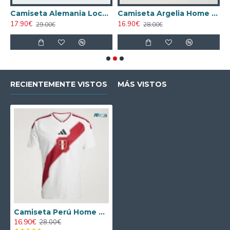
nco Mujer
Camiseta Alemania Local Mundial 2026 ML Blanco
Camiseta Argelia Home 2026
17.90€
16.90€
2
29.00€
28.00€
RECIENTEMENTE VISTOS
MÁS VISTOS
Camiseta Perú Home 2026
16.90€
28.00€