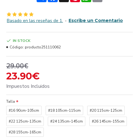
Basado en las reseñas de 1.
-
Escribe un Comentario
IN STOCK
Código:
producto251110062
29.00€
23.90€
Impuestos Incluidos
Talla
#16 90cm-105cm
#18 105cm-115cm
#20 115cm-125cm
#22 125cm-135cm
#24 135cm-145cm
#26 145cm-155cm
#28 155cm-165cm