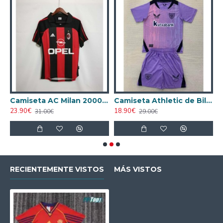
ta AC Milan 1998/1999 Local Retro
Camiseta AC Milan 2000/2001 Local Retro
Camiseta Athletic de Bilbao 2024/2025 Alternativo Niño Kit
23.90€
18.90€
1
31.00€
29.00€
RECIENTEMENTE VISTOS
MÁS VISTOS