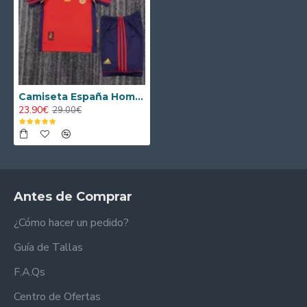
Camiseta España Home 1998 Niño Retro
23.90€
29.00€
Antes de Comprar
¿Cómo hacer un pedido?
Guía de Tallas
F.A.Qs
Centro de Ofertas