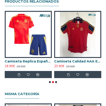
PRODUCTOS RELACIONADOS
AA España Home 2024
Camiseta Replica España Local Primera Equipación 2024 Niño
Camiseta Calidad AAA España Local 2000 Retro Clasico
18.90€
23.90€
2
29.00€
29.00€
MISMA CATEGORÍA