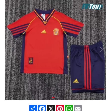
Share
Facebook
X
Pinterest
WhatsApp
Email