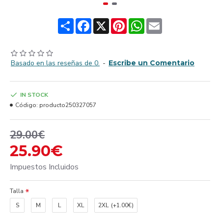
Share
Facebook
X
Pinterest
WhatsApp
Email
Basado en las reseñas de 0.
-
Escribe un Comentario
IN STOCK
Código:
producto250327057
29.00€
25.90€
Impuestos Incluidos
Talla
S
M
L
XL
2XL
(+1.00€)