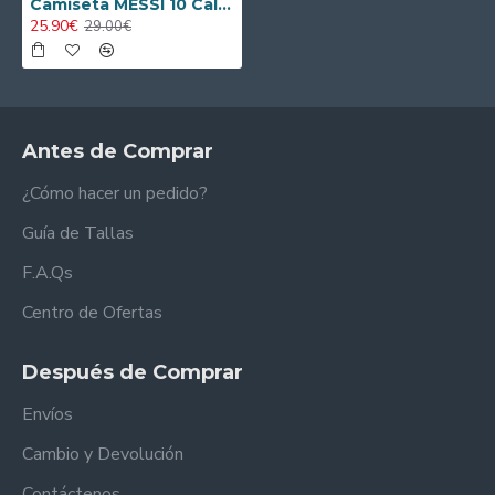
Camiseta MESSI 10 Calidad AAA Barcelona Local Primera Equipación 2014/15 Vintage ML
25.90€
29.00€
Antes de Comprar
¿Cómo hacer un pedido?
Guía de Tallas
F.A.Qs
Centro de Ofertas
Después de Comprar
Envíos
Cambio y Devolución
Contáctenos