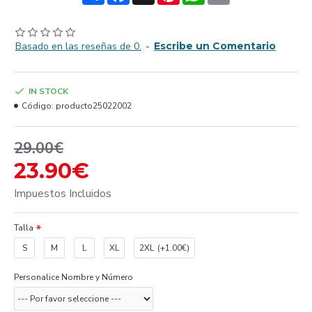
Basado en las reseñas de 0.
-
Escribe un Comentario
IN STOCK
Código:
producto25022002
29.00€
23.90€
Impuestos Incluidos
Talla
S
M
L
XL
2XL
(+1.00€)
Personalice Nombre y Número