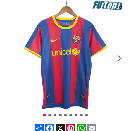
Share
Facebook
X
Pinterest
WhatsApp
Email