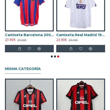
13 Local Retro Azul/Rojo
Camiseta Barcelona 2004/05 Local Retro Azul/Rojo
Camiseta Real Madrid 1997/98 Local Retro Blanco
23.90€
23.90€
29.00€
29.00€
MISMA CATEGORÍA