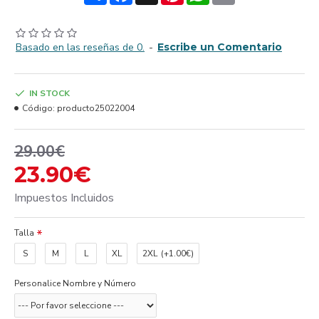
Basado en las reseñas de 0.
-
Escribe un Comentario
IN STOCK
Código:
producto25022004
29.00€
23.90€
Impuestos Incluidos
Talla
S
M
L
XL
2XL
(+1.00€)
Personalice Nombre y Número