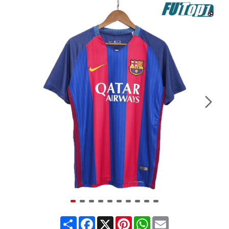
Share
Facebook
X
Pinterest
WhatsApp
Email