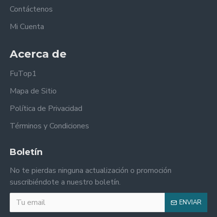
Contáctenos
Mi Cuenta
Acerca de
FuTop1
Mapa de Sitio
Política de Privacidad
Términos y Condiciones
Boletín
No te pierdas ninguna actualización o promoción
suscribiéndote a nuestro boletín.
ENVIAR