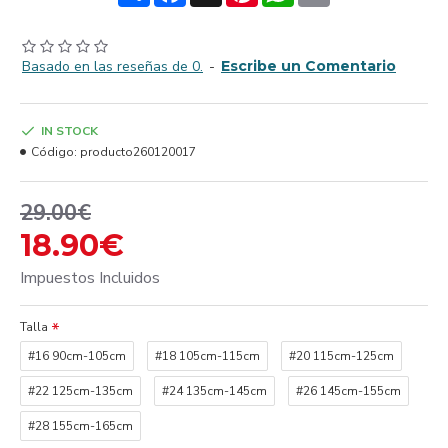
Basado en las reseñas de 0.
-
Escribe un Comentario
IN STOCK
Código:
producto260120017
29.00€
18.90€
Impuestos Incluidos
Talla
#16 90cm-105cm
#18 105cm-115cm
#20 115cm-125cm
#22 125cm-135cm
#24 135cm-145cm
#26 145cm-155cm
#28 155cm-165cm