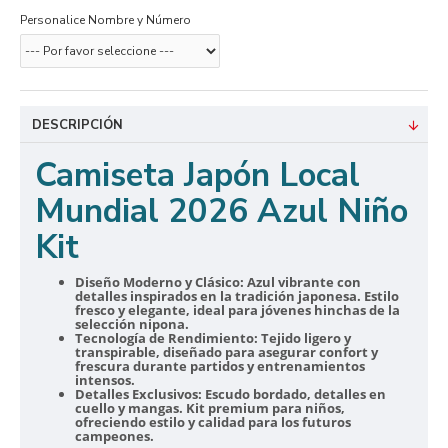
Personalice Nombre y Número
DESCRIPCIÓN
Camiseta Japón Local
Mundial 2026 Azul Niño
Kit
Diseño Moderno y Clásico:
Azul vibrante con
detalles inspirados en la tradición japonesa. Estilo
fresco y elegante, ideal para jóvenes hinchas de la
selección nipona.
Tecnología de Rendimiento:
Tejido ligero y
transpirable, diseñado para asegurar confort y
frescura durante partidos y entrenamientos
intensos.
Detalles Exclusivos:
Escudo bordado, detalles en
cuello y mangas. Kit premium para niños,
ofreciendo estilo y calidad para los futuros
campeones.