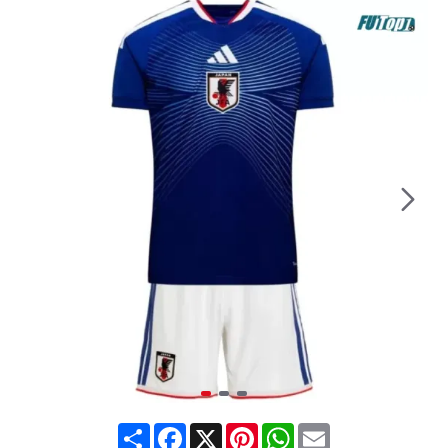
Share
Facebook
X
Pinterest
WhatsApp
Email