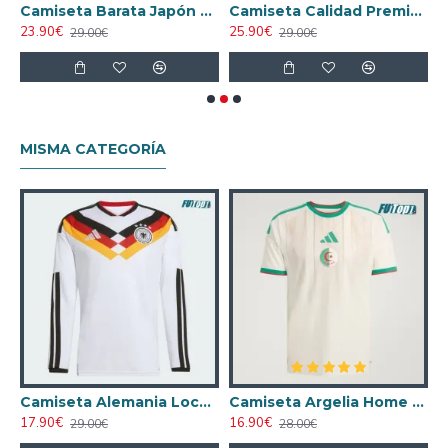
pón Home Primera Equipación 1998 Vintage
Camiseta Barata Japón Home 2014 Retro Clasico
Camiseta Calidad Premium Japón Away 2016/17 Vintage Niño
23.90€
25.90€
1
29.00€
29.00€
MISMA CATEGORÍA
nco Mujer
Camiseta Alemania Local Mundial 2026 ML Blanco
Camiseta Argelia Home 2026
17.90€
16.90€
2
29.00€
28.00€