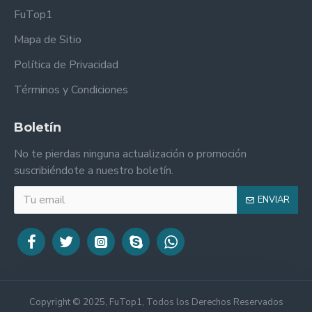
FuTop1
Mapa de Sitio
Política de Privacidad
Términos y Condiciones
Boletín
No te pierdas ninguna actualización o promoción
suscribiéndote a nuestro boletín.
ENVIAR
Copyright © 2025, FuTop1, Todos los Derechos Reservados