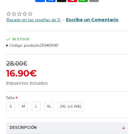
Basado en las reseñas de 0.
-
Escribe un Comentario
IN STOCK
Código:
producto250403047
28.00€
16.90€
Impuestos Incluidos
Talla
S
M
L
XL
2XL
(+1.00€)
DESCRIPCIÓN