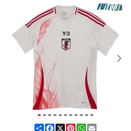
Share
Facebook
X
Pinterest
WhatsApp
Email