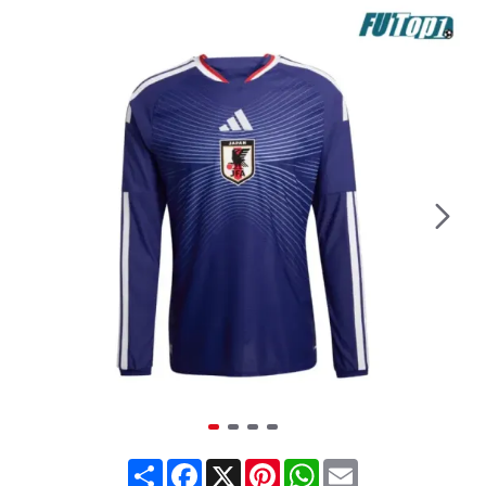
Share
Facebook
X
Pinterest
WhatsApp
Email