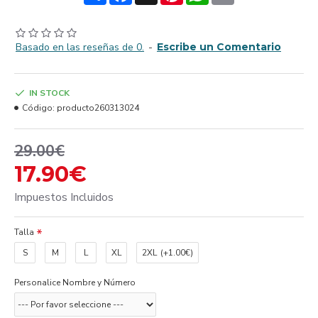
Basado en las reseñas de 0.
-
Escribe un Comentario
IN STOCK
Código:
producto260313024
29.00€
17.90€
Impuestos Incluidos
Talla
S
M
L
XL
2XL
(+1.00€)
Personalice Nombre y Número