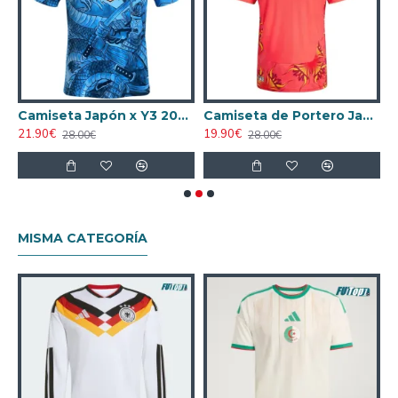
l Mundial 2026 Azul Niño Kit
Camiseta Japón x Y3 2026 Azul Edición Especial
Camiseta de Portero Japón Local Mundial 2026 Rojo
21.90€
19.90€
2
28.00€
28.00€
MISMA CATEGORÍA