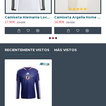
nco Mujer
Camiseta Alemania Local Mundial 2026 ML Blanco
Camiseta Argelia Home 2026
17.90€
16.90€
2
29.00€
28.00€
RECIENTEMENTE VISTOS
MÁS VISTOS