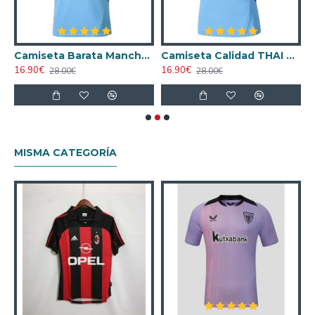
4/25 Versión Jugador
Camiseta Barata Manchester City Home 2024/25
Camiseta Calidad THAI Manchester City Primera Equipación 2024/25 Mujer
16.90€
16.90€
1
28.00€
28.00€
MISMA CATEGORÍA