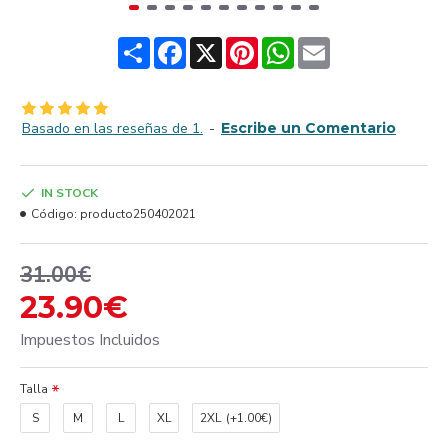
Share
Facebook
X
Pinterest
WhatsApp
Email
Basado en las reseñas de 1.
-
Escribe un Comentario
IN STOCK
Código:
producto250402021
31.00€
23.90€
Impuestos Incluidos
Talla
S
M
L
XL
2XL
(+1.00€)