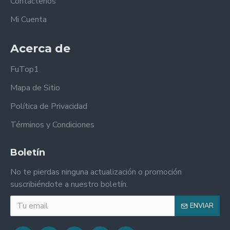
Contáctenos
Mi Cuenta
Acerca de
FuTop1
Mapa de Sitio
Política de Privacidad
Términos y Condiciones
Boletín
No te pierdas ninguna actualización o promoción
suscribiéndote a nuestro boletín.
ENVIAR