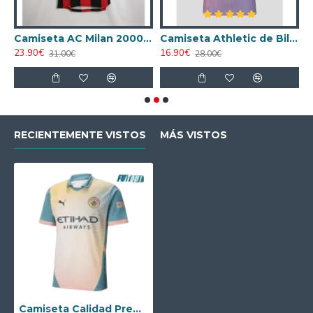
ta AC Milan 1998/1999 Local Retro
Camiseta AC Milan 2000/2001 Local Retro
Camiseta Athletic de Bilbao 2024/2025 Alternativo
23.90€
16.90€
1
31.00€
28.00€
RECIENTEMENTE VISTOS
MÁS VISTOS
Camiseta Calidad Premium Manchester City 4th 2024/25