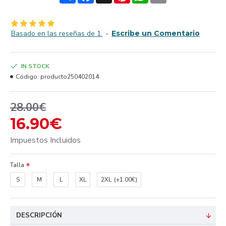
Basado en las reseñas de 1.
-
Escribe un Comentario
IN STOCK
Código:
producto250402014
28.00€
16.90€
Impuestos Incluidos
Talla
S
M
L
XL
2XL
(+1.00€)
DESCRIPCIÓN