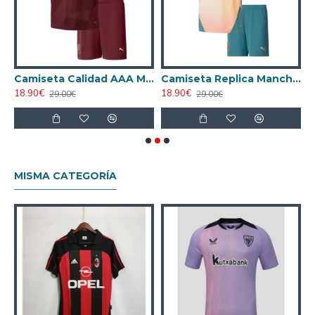
ugador
Camiseta Calidad AAA Manchester City Third 2024/25 Equipación Niño
Camiseta Replica Manchester City 4th 2024/25 Niño
18.90€
18.90€
1
29.00€
29.00€
MISMA CATEGORÍA