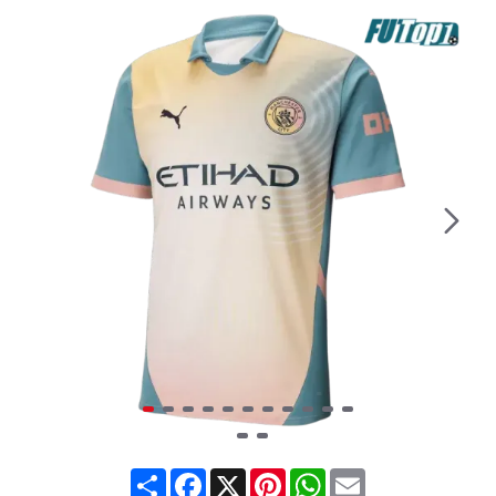
Share
Facebook
X
Pinterest
WhatsApp
Email