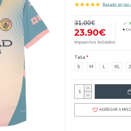
Basado en las 
31.00€
23.90€
Có
Impuestos Incluidos
Talla
S
M
L
XL
AGREGAR A MIS 