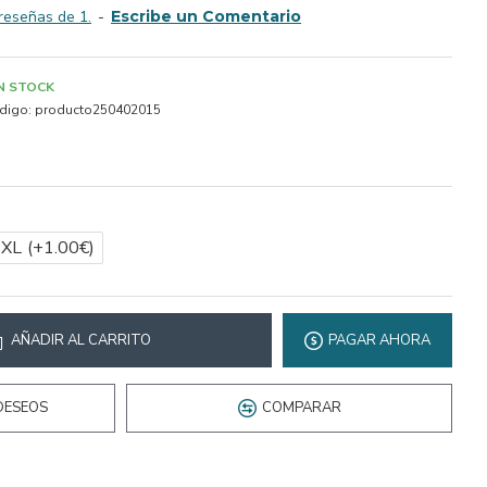
reseñas de 1.
-
Escribe un Comentario
IN STOCK
digo:
producto250402015
2XL
(+1.00€)
AÑADIR AL CARRITO
PAGAR AHORA
DESEOS
COMPARAR