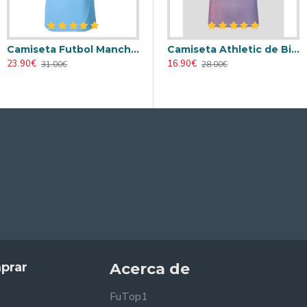
Camiseta Futbol Manchester City Primera Equipación 2024/25 Versión Jugador
Retro
Camiseta AC Milan 2000/2001 Local Retro
Camiseta Athletic de Bilbao 2024/2025 Alternativo
23.90€
23.90€
16.90€
31.00€
31.00€
28.00€
prar
Acerca de
FuTop1