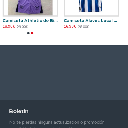
Camiseta Athletic de Bilbao 2024/2025 Alternativo Niño Kit
Camiseta Alavés Local 2025/2026 Azul/Blanco con Parche La Liga
18.90€
16.90€
29.00€
28.00€
Boletín
No te pierdas ninguna actualización o promoción