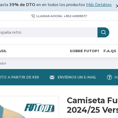
asta
39% de DTO
en en todos los productos
Más Detalles
LLAMAR AHORA: +852 44808077
SIL
SOBRE FUTOP1
F.A.QS
ador
TO A PARTIR DE €69
ENVÍENOS UN E-MAIL
H
Camiseta Fu
2024/25 Ver