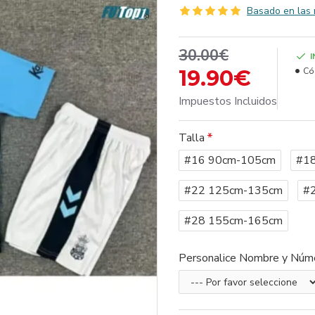
Basado en las 
30.00€
19.90€
Có
Impuestos Incluidos
Talla
#16 90cm-105cm
#1
#22 125cm-135cm
#
#28 155cm-165cm
Personalice Nombre y Núm