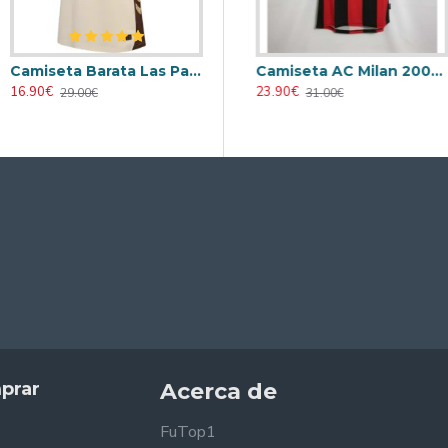
Camiseta Barata Las Palmas Alternativo 2025/2026 con Parche La Liga
eta AC Milan 1995/1996 Local Retro
Camiseta AC Milan 1998/1999 Local Retro
Camiseta AC Milan 2000/2001 Local Retro
16.90€
23.90€
23.90€
29.00€
31.00€
31.00€
prar
Acerca de
FuTop1