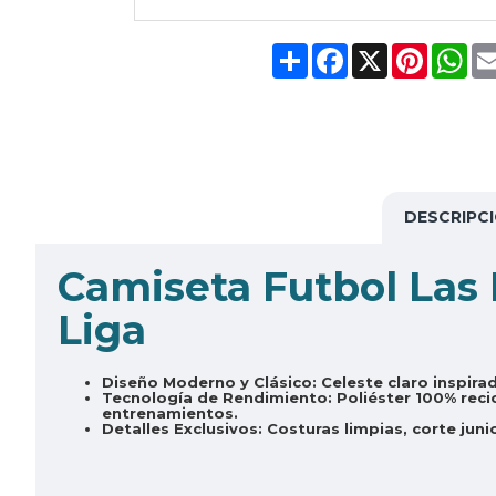
Share
Facebook
X
Pinteres
Wh
DESCRIPC
Camiseta Futbol Las
Liga
Diseño Moderno y Clásico:
Celeste claro inspira
Tecnología de Rendimiento:
Poliéster 100% reci
entrenamientos.
Detalles Exclusivos:
Costuras limpias, corte junio