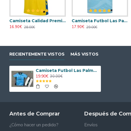
Camiseta Calidad Premium Las Palmas Home Primera Equipación 2025/26
Camiseta Futbol Las Palmas Segunda Equipación 2025/26 con Parche La Liga
Camis
16.90€
17.90€
23.90€
28.00€
29.00€
31.00€
RECIENTEMENTE VISTOS
MÁS VISTOS
Camiseta Futbol Las Palmas Away 2025/2026 Niño con Parche La Liga
19.90€
30.00€
Antes de Comprar
Después de Com
¿Cómo hacer un pedido?
Envíos