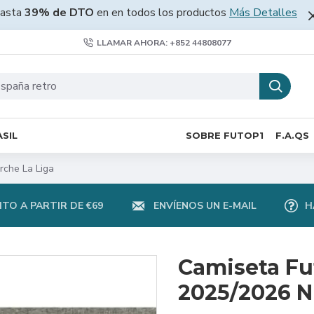
asta
39% de DTO
en en todos los productos
Más Detalles
LLAMAR AHORA: +852 44808077
SIL
SOBRE FUTOP1
F.A.QS
rche La Liga
TO A PARTIR DE €69
ENVÍENOS UN E-MAIL
H
Camiseta Fu
2025/2026 N