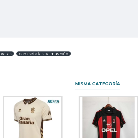
aratas
camiseta las palmas niño
MISMA CATEGORÍA