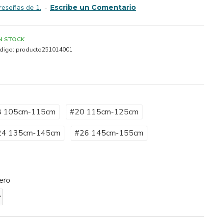
reseñas de 1.
-
Escribe un Comentario
IN STOCK
digo:
producto251014001
8 105cm-115cm
#20 115cm-125cm
24 135cm-145cm
#26 145cm-155cm
ero