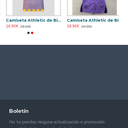
Camiseta Athletic de Bilbao 2024/2025 Alternativo
Camiseta Athletic de Bilbao 2024/2025 Alternativo Niño Kit
16.90€
18.90€
28.00€
29.00€
Boletín
No te pierdas ninguna actualización o promoción