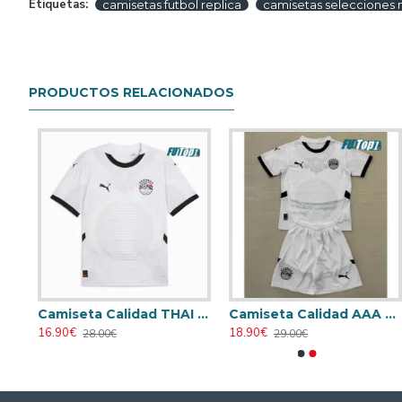
Etiquetas:
camisetas futbol replica
camisetas selecciones 
PRODUCTOS RELACIONADOS
ación 2024 Niño
Camiseta Calidad THAI Egipto Visitante Segunda Equipación 2025
Camiseta Calidad AAA Egipto Away 2025 Equipación
Camiseta Athletic de Bilbao 2024/2025 Alternativo Niño Kit
Camiseta
16.90€
18.90€
18.90€
16.90€
28.00€
29.00€
29.00€
28.00€