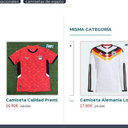
nacionales
camisetas de egipto
MISMA CATEGORÍA
Camiseta Calidad Premium Egipto Home 2025
 Alemania 2026 Azul
Camiseta Alemania Local Mundial 2026 Blanco Mujer
Camiseta Alemania Local Mundial 2026 ML Blanco
16.90€
16.90€
17.90€
28.00€
28.00€
29.00€