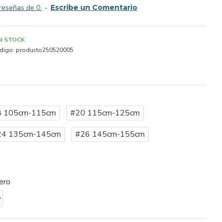
reseñas de 0.
-
Escribe un Comentario
IN STOCK
digo:
producto250520005
8 105cm-115cm
#20 115cm-125cm
24 135cm-145cm
#26 145cm-155cm
ero