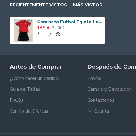
RECIENTEMENTE VISTOS
MÁS VISTOS
Camiseta Futbol Egipto Local 2025 Niño
18.90€
29.00€
Antes de Comprar
Después de Com
¿Cómo hacer un pedido?
Envíos
Guía de Tallas
Cambio y Devolución
F.A.Qs
Contáctenos
Centro de Ofertas
Mi Cuenta