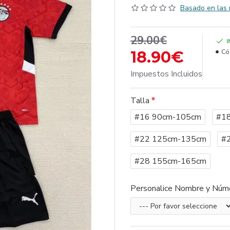
Basado en las 
29.00€
18.90€
Có
Impuestos Incluidos
Talla
#16 90cm-105cm
#1
#22 125cm-135cm
#
#28 155cm-165cm
Personalice Nombre y Núm