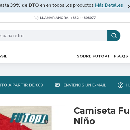
asta
39% de DTO
en en todos los productos
Más Detalles
LLAMAR AHORA: +852 44808077
SIL
SOBRE FUTOP1
F.A.QS
TO A PARTIR DE €69
ENVÍENOS UN E-MAIL
H
Camiseta Fu
Niño