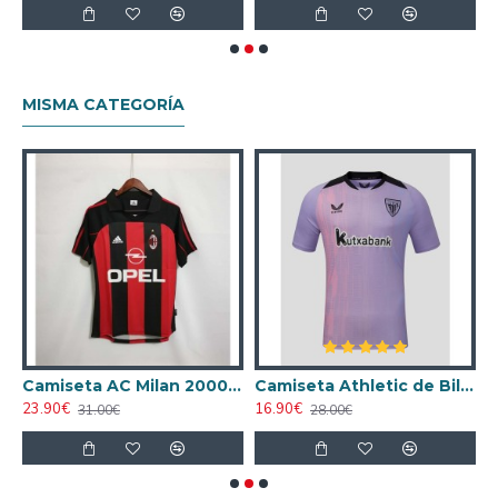
MISMA CATEGORÍA
ta AC Milan 1998/1999 Local Retro
Camiseta AC Milan 2000/2001 Local Retro
Camiseta Athletic de Bilbao 2024/2025 Alternativo
23.90€
16.90€
1
31.00€
28.00€