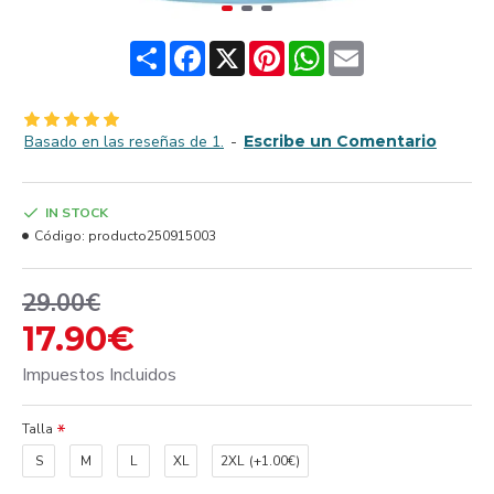
Share
Facebook
X
Pinterest
WhatsApp
Email
Basado en las reseñas de 1.
-
Escribe un Comentario
IN STOCK
Código:
producto250915003
29.00€
17.90€
Impuestos Incluidos
Talla
S
M
L
XL
2XL
(+1.00€)