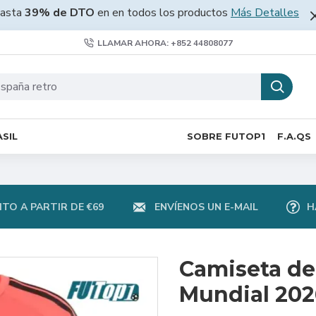
asta
39% de DTO
en en todos los productos
Más Detalles
LLAMAR AHORA: +852 44808077
SIL
SOBRE FUTOP1
F.A.QS
TO A PARTIR DE €69
ENVÍENOS UN E-MAIL
H
Camiseta de
Mundial 202