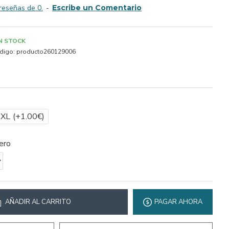
reseñas de 0.
-
Escribe un Comentario
IN STOCK
digo:
producto260129006
2XL
(+1.00€)
ero
AÑADIR AL CARRITO
PAGAR AHORA