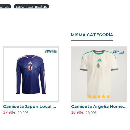
iones
japón camisetas
MISMA CATEGORÍA
Camiseta Japón Local Mundial 2026 ML Azul
nia Local Mundial 2026 Blanco Mujer
Camiseta Alemania Local Mundial 2026 ML Blanco
Camiseta Argelia Home 2026
17.90€
17.90€
16.90€
29.00€
29.00€
28.00€