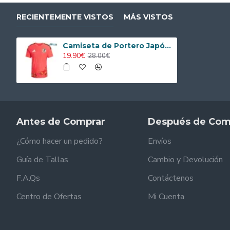
RECIENTEMENTE VISTOS
MÁS VISTOS
Camiseta de Portero Japón Local Mundial 2026 Rojo
19.90€
28.00€
Antes de Comprar
Después de Com
¿Cómo hacer un pedido?
Envíos
Guía de Tallas
Cambio y Devolución
F.A.Qs
Contáctenos
Centro de Ofertas
Mi Cuenta