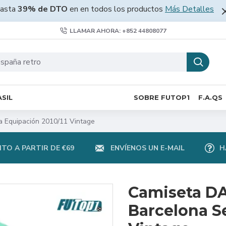
asta
39% de DTO
en en todos los productos
Más Detalles
LLAMAR AHORA: +852 44808077
SIL
SOBRE FUTOP1
F.A.QS
 Equipación 2010/11 Vintage
TO A PARTIR DE €69
ENVÍENOS UN E-MAIL
H
Camiseta DA
Barcelona S