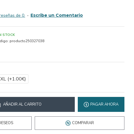
reseñas de 0.
-
Escribe un Comentario
IN STOCK
digo:
producto250327038
2XL
(+1.00€)
AÑADIR AL CARRITO
PAGAR AHORA
DESEOS
COMPARAR