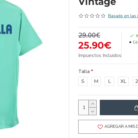
Vintage
Basado en las 
29.00€
25.90€
Có
Impuestos Incluidos
Talla
S
M
L
XL
AGREGAR A MIS 