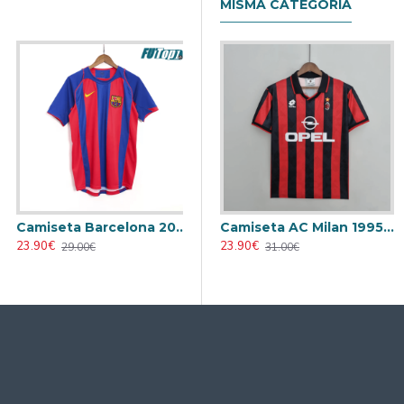
MISMA CATEGORÍA
Camiseta Barcelona 2004/05 Local Retro Azul/Rojo
Camiseta AC Milan 1995/1996 Local Retro
23.90€
23.90€
29.00€
31.00€