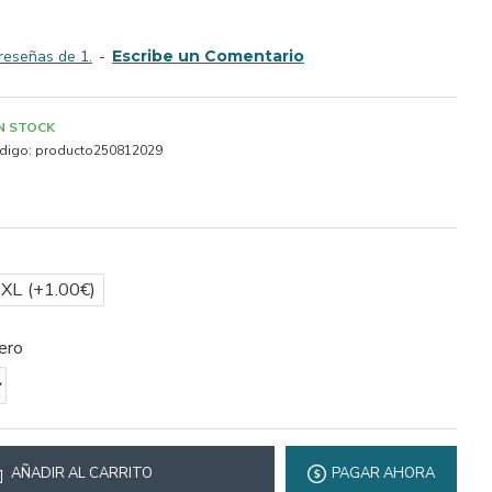
reseñas de 1.
-
Escribe un Comentario
IN STOCK
digo:
producto250812029
2XL
(+1.00€)
ero
AÑADIR AL CARRITO
PAGAR AHORA