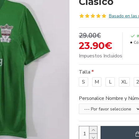
Clasico
Basado en las 
29.00€
23.90€
Có
Impuestos Incluidos
Talla
S
M
L
XL
Personalice Nombre y Núm