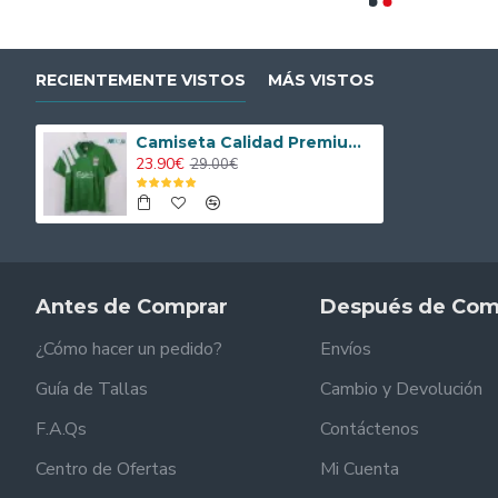
RECIENTEMENTE VISTOS
MÁS VISTOS
Camiseta Calidad Premium Liverpool Segunda Equipación 1992/93 Retro Clasico
23.90€
29.00€
Antes de Comprar
Después de Com
¿Cómo hacer un pedido?
Envíos
Guía de Tallas
Cambio y Devolución
F.A.Qs
Contáctenos
Centro de Ofertas
Mi Cuenta