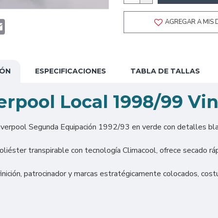
t
atsApp
Email
AGREGAR A MIS 
IÓN
ESPECIFICACIONES
TABLA DE TALLAS
erpool Local 1998/99 Vi
iverpool Segunda Equipación 1992/93 en verde con detalles blanc
iéster transpirable con tecnología Climacool, ofrece secado rápid
nición, patrocinador y marcas estratégicamente colocados, cost