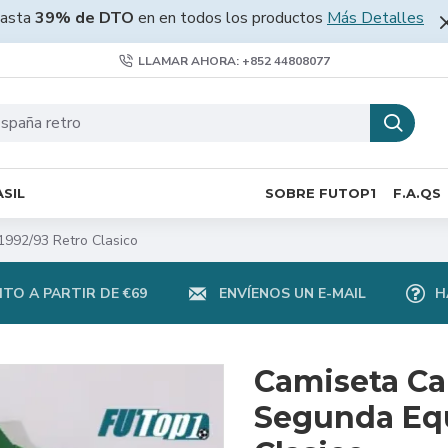
asta
39% de DTO
en en todos los productos
Más Detalles
LLAMAR AHORA: +852 44808077
SIL
SOBRE FUTOP1
F.A.QS
1992/93 Retro Clasico
TO A PARTIR DE €69
ENVÍENOS UN E-MAIL
H
Camiseta Ca
Segunda Equ