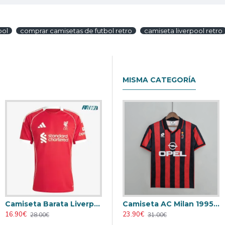
bol
comprar camisetas de futbol retro
camiseta liverpool retro
MISMA CATEGORÍA
Camiseta Barata Liverpool Primera Equipación 2025/26
Camiseta AC Milan 1995/1996 Local Retro
16.90€
23.90€
28.00€
31.00€