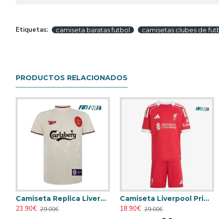
Etiquetas:
camiseta baratas futbol
camisetas clubes de fut
PRODUCTOS RELACIONADOS
 Liverpool Away 1993/95 Vintage
Camiseta Replica Liverpool Away Segunda Equipación 1996/97 Antigua
Camiseta Liverpool Primera Equipación 2025/2026 Rojo Niño Kit
23.90€
18.90€
29.00€
29.00€