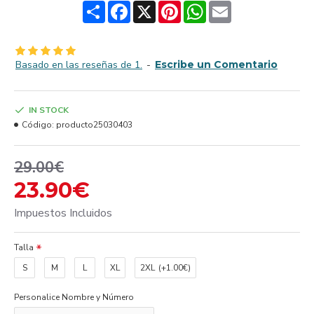
Share
Facebook
X
Pinterest
WhatsApp
Email
Basado en las reseñas de 1.
-
Escribe un Comentario
IN STOCK
Código:
producto25030403
29.00€
23.90€
Impuestos Incluidos
Talla
S
M
L
XL
2XL
(+1.00€)
Personalice Nombre y Número