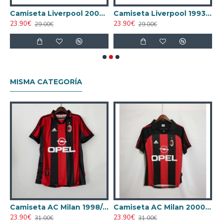
pool 2013/14 Local Retro Rojo
Camiseta Liverpool 2006/07 Local Retro Rojo
Camiseta Liverpool 1993/95 Local Retro Rojo
23.90€
23.90€
2
29.00€
29.00€
MISMA CATEGORÍA
AC Milan 1995/1996 Local Retro
Camiseta AC Milan 1998/1999 Local Retro
Camiseta AC Milan 2000/2001 Local Retro
23.90€
23.90€
31.00€
31.00€