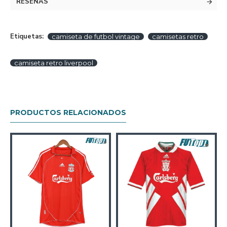
RESEÑAS
Etiquetas:
camiseta de futbol vintage
camisetas retro
camiseta retro liverpool
PRODUCTOS RELACIONADOS