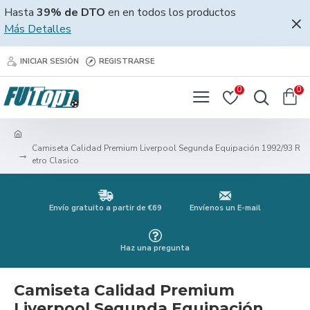
Hasta
39% de DTO
en en todos los productos
Más Detalles
INICIAR SESIÓN
REGISTRARSE
0
0
Camiseta Calidad Premium Liverpool Segunda Equipación 1992/93 R
etro Clasico
Envío gratuito a partir de €69
Envíenos un E-mail
Haz una pregunta
Camiseta Calidad Premium
Liverpool Segunda Equipación