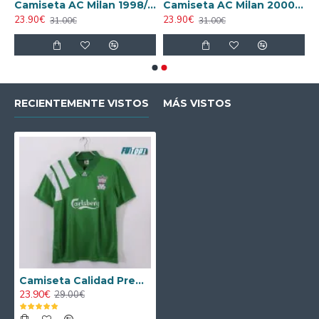
AC Milan 1995/1996 Local Retro
Camiseta AC Milan 1998/1999 Local Retro
Camiseta AC Milan 2000/2001 Local Retro
23.90€
23.90€
31.00€
31.00€
RECIENTEMENTE VISTOS
MÁS VISTOS
Camiseta Calidad Premium Liverpool Segunda Equipación 1992/93 Retro Clasico
23.90€
29.00€