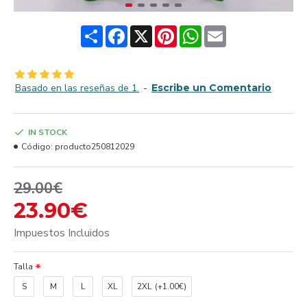
Share
Facebook
X
Pinterest
WhatsApp
Email
Basado en las reseñas de 1.
-
Escribe un Comentario
IN STOCK
Código:
producto250812029
29.00€
23.90€
Impuestos Incluidos
Talla
S
M
L
XL
2XL
(+1.00€)