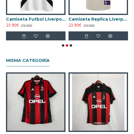
ntage Liverpool Local 2005/08 Calidad THAI
Camiseta Futbol Liverpool Away 1993/95 Vintage
Camiseta Replica Liverpool Away Segunda Equipación 1996/97 Antigua
23.90€
23.90€
1
29.00€
29.00€
MISMA CATEGORÍA