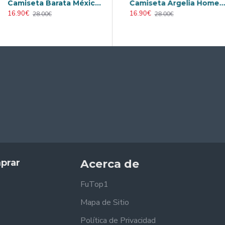
Camiseta Barata México Alternativo Tercera Equipación 2025
nia Local Mundial 2026 Blanco Mujer
Camiseta Alemania Local Mundial 2026 ML Blanco
Camiseta Argelia Home 2026
16.90€
17.90€
16.90€
28.00€
29.00€
28.00€
prar
Acerca de
FuTop1
Mapa de Sitio
Política de Privacidad