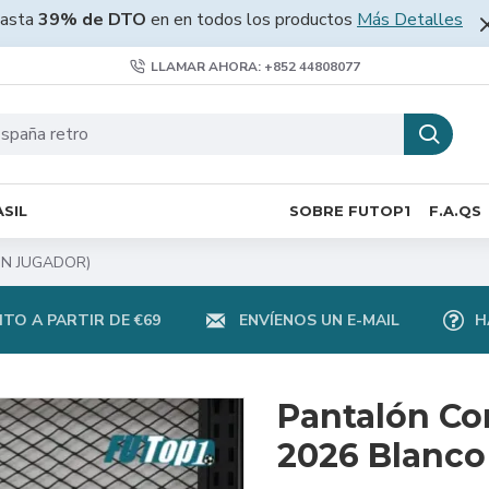
asta
39% de DTO
en en todos los productos
Más Detalles
LLAMAR AHORA: +852 44808077
SIL
SOBRE FUTOP1
F.A.QS
IÓN JUGADOR)
TO A PARTIR DE €69
ENVÍENOS UN E-MAIL
H
Pantalón Co
2026 Blanc