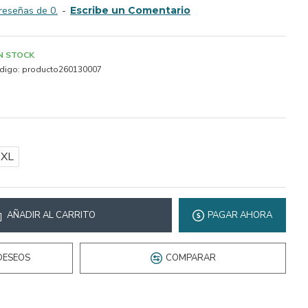
reseñas de 0.
-
Escribe un Comentario
IN STOCK
digo:
producto260130007
2XL
AÑADIR AL CARRITO
PAGAR AHORA
DESEOS
COMPARAR