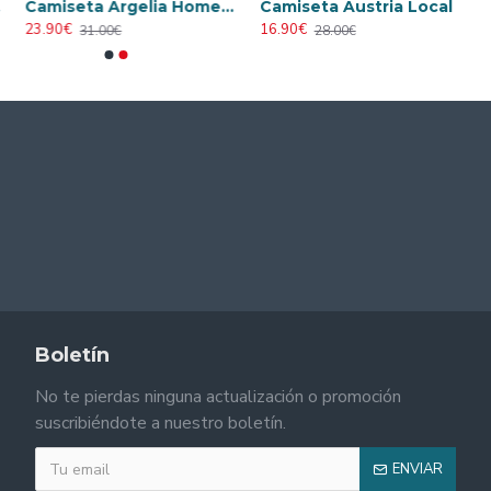
Camiseta Argelia Home 2026 Versión Jugador
Camiseta Austria Local Mundial 2026 Rojo
23.90€
16.90€
31.00€
28.00€
Boletín
No te pierdas ninguna actualización o promoción
suscribiéndote a nuestro boletín.
ENVIAR