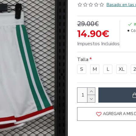
Basado en las 
29.00€
14.90€
Có
Impuestos Incluidos
Talla
S
M
L
XL
AGREGAR A MIS 