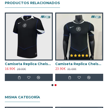
PRODUCTOS RELACIONADOS
rt Blanco
Camiseta Replica Chelsea Third Tercera Equipación 2025/2026
Camiseta Replica Chelsea Third 2025/2026 Versión Jugador
16.90€
23.90€
28.00€
31.00€
MISMA CATEGORÍA