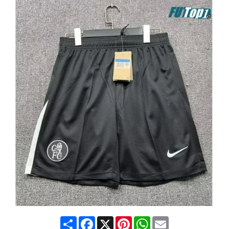
Share
Facebook
X
Pinterest
WhatsApp
Email