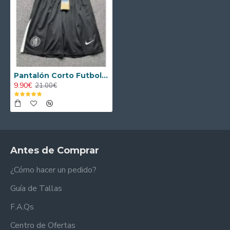
Pantalón Corto Futbol Chelsea Tercera Equipación 2025/2026
9.90€
21.00€
Antes de Comprar
¿Cómo hacer un pedido?
Guía de Tallas
F.A.Qs
Centro de Ofertas